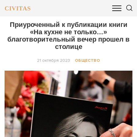
CIVITAS
ОБЩЕСТВО
ПОЛИТИКА
БИЗНЕС И ФИНАНСЫ
Приуроченный к публикации книги
«На кухне не только…»
благотворительный вечер прошел в
столице
21 октября 2023
ОБЩЕСТВО