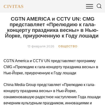
CIVITAS
ОБЩЕСТВО
ПОЛИТИКА
БИЗНЕС И ФИНАНСЫ
CGTN AMERICA и CCTV UN: CMG
представляет «Прелюдию к гала-
концерту праздника весны» в Нью-
Йорке, приуроченную к Году лошади
13 февраля 2026
ОБЩЕСТВО
CGTN America и CCTV UN представляют программу
CMG «Прелюдию к гала-концерту праздника весны» в
Нью-Йорке, приуроченную к Году лошади
China Media Group представляет «Прелюдию к гала-
концерту праздника весны» в Нью-Йорке,
ознаменовавшую радостное наступление Года лошади
вечерним культурным праздником, инновациями и