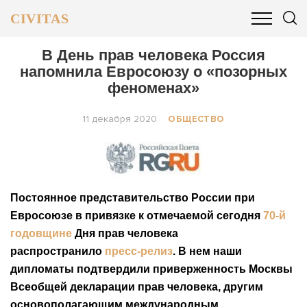
CIVITAS
ОБЩЕСТВО
ПОЛИТИКА
БИЗНЕС И ФИНАНСЫ
В День прав человека Россия
напомнила Евросоюзу о «позорных
феноменах»
11 декабря 2020
ОБЩЕСТВО
Постоянное представительство России при
Евросоюзе в привязке к отмечаемой сегодня
70-й
годовщине
Дня прав человека
распространило
пресс-релиз
. В нем наши
дипломаты подтвердили приверженность Москвы
Всеобщей декларации прав человека, другим
основополагающим международным