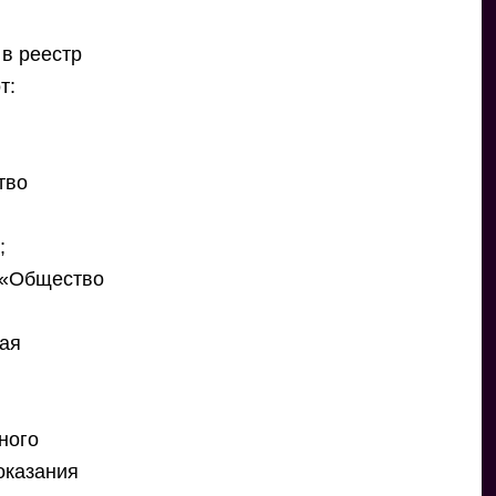
в реестр
т:
тво
;
 «Общество
кая
ного
оказания