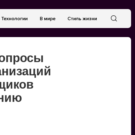
Технологии
В мире
Стиль жизни
вопросы
анизаций
вщиков
ению