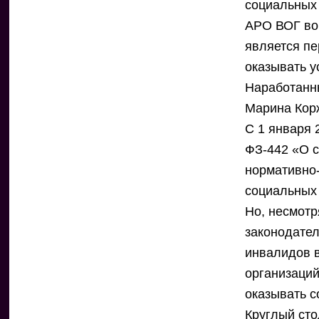
социальных 
АРО ВОГ вош
является пе
оказывать у
Наработанн
Марина Кор
С 1 января 
ФЗ-442 «О 
нормативно
социальных 
Но, несмот
законодател
инвалидов 
организаций
оказывать с
Круглый сто