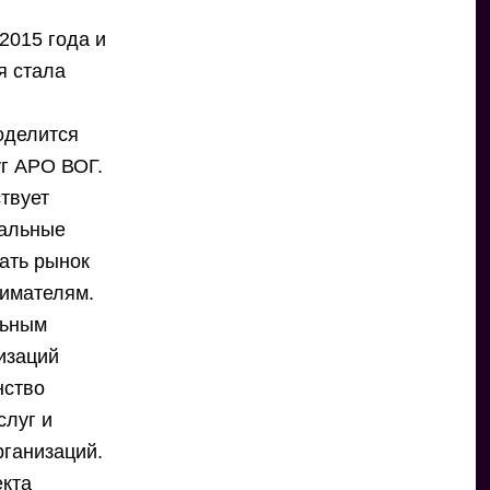
2015 года и
я стала
оделится
г АРО ВОГ.
ствует
нальные
ать рынок
нимателям.
льным
изаций
нство
слуг и
рганизаций.
екта