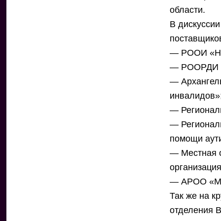
области.
В дискуссии
поставщиков
— РООИ «Н
— РООРДИ 
— Архангел
инвалидов»
— Регионал
— Регионал
помощи аут
— Местная 
организация
— АРОО «М
Так же на к
отделения В