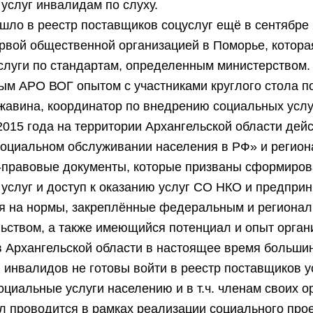
услуг инвалидам по слуху.
ло в реестр поставщиков соцуслуг ещё в сентябре 
рвой общественной организацией в Поморье, котора
слуги по стандартам, определенным министерством.
ым АРО ВОГ опытом с участниками круглого стола п
жавина, координатор по внедрению социальных услу
2015 года на территории Архангельской области дей
социальном обслуживании населения в РФ» и регио
-правовые документы, которые призваны сформиров
услуг и доступ к оказанию услуг СО НКО и предпри
ря на нормы, закреплённые федеральным и региона
ьством, а также имеющийся потенциал и опыт орган
в Архангельской области в настоящее время больши
 инвалидов не готовы войти в реестр поставщиков у
оциальные услуги населению и в т.ч. членам своих о
л проводится в рамках реализации социального про