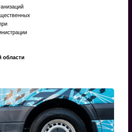
ганизаций
бщественных
при
инистрации
й области