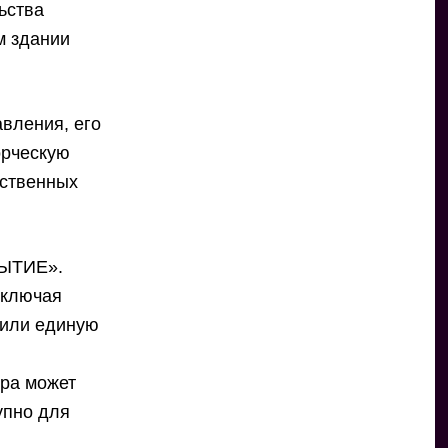
ьства
м здании
авления, его
орческую
бственных
РЫТИЕ».
включая
чили единую
тра может
упно для