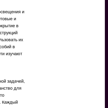
освещения и
етовые и
окрытие в
нструкций
льзовать их
собий в
ети изучают
ной задачей,
анство для
что
е. Каждый