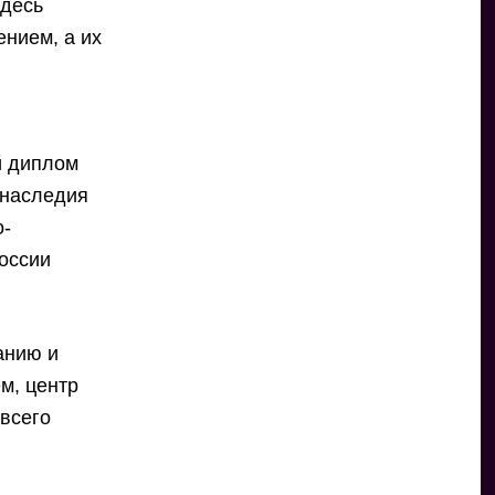
здесь
ением, а их
й диплом
 наследия
о-
оссии
анию и
м, центр
 всего