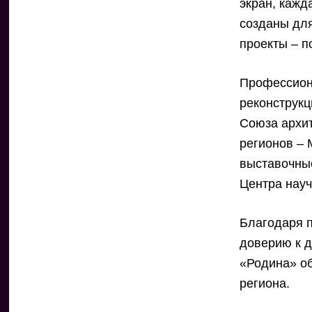
экран, кажд
созданы для
проекты – п
Профессион
реконструкц
Союза архит
регионов – 
выставочные
Центра науч
Благодаря 
доверию к д
«Родина» об
региона.