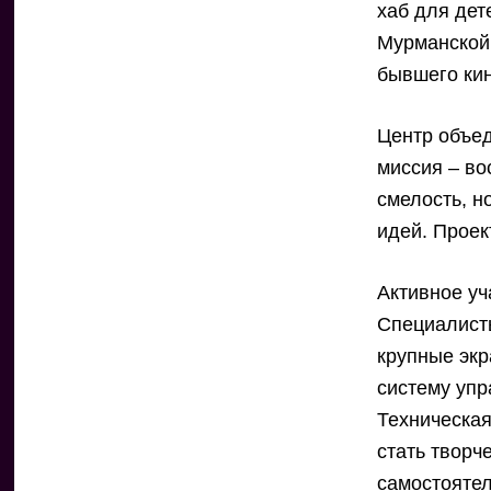
хаб для дет
Мурманской 
бывшего кин
Центр объед
миссия – во
смелость, н
идей. Проек
Активное у
Специалист
крупные экр
систему упр
Техническая
стать творч
самостояте