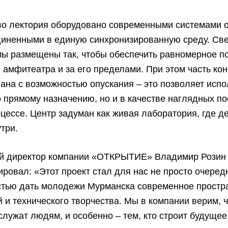
во лектория оборудовано современными системами 
диненными в единую синхронизированную среду. Св
ы размещены так, чтобы обеспечить равномерное п
 амфитеатра и за его пределами. При этом часть ко
ана с возможностью опускания – это позволяет испо
о прямому назначению, но и в качестве наглядных по
цессе. Центр задуман как живая лаборатория, где д
утри.
й директор компании «ОТКРЫТИЕ» Владимир Розин
ровал: «Этот проект стал для нас не просто очеред
стью дать молодежи Мурманска современное простр
 и технического творчества. Мы в компании верим, 
служат людям, и особенно – тем, кто строит будуще