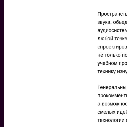
Пространст
звука, объе
аудиосистем
любой точке
спроектиров
не только п
учебном про
технику изн
Генеральны
прокомменти
а возможно
смелых идей
технологии 