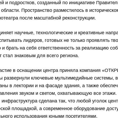
ей и подростков, созданный по инициативе Правител
области. Пространство разместилось в историческо
отеатра после масштабной реконструкции.
иняет научные, технологические и креативные напр
спитывать лидеров, готовых не только проявлять тв
о и брать на себя ответственность за реализацию со
т стал знаковым для всего региона.
частие в оснащении центра приняла компания «ОТК
ы развернули ключевые мультимедийные системы, 
аны в лектории и на фасаде здания, а также обеспе
авления звуком и светом, охватывающую все этажи.
 инфраструктура сделана так, что любой уголок цен
еской площадкой, а современное оборудование дост
льного использования юными посетителями.