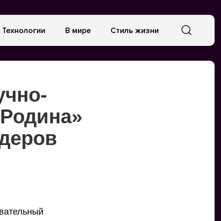
Технологии
В мире
Стиль жизни
учно-
«Родина»
идеров
овательный