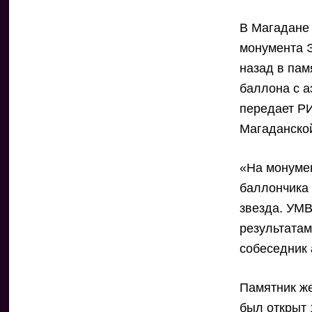
В Магадане
монумента Э
назад в пам
баллона с а
передает Р
Магаданской
«На монумен
баллончика 
звезда. УМВ
результатам
собеседник 
Памятник же
был открыт 