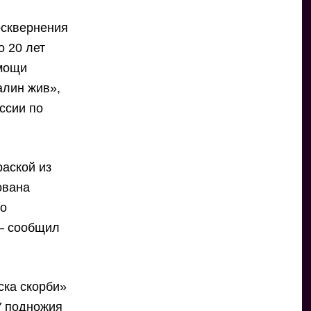
осквернения
о 20 лет
омощи
алин жив»,
ссии по
раской из
ована
по
 — сообщил
ска скорби»
У подножия