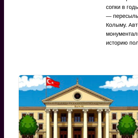
сопки в год
— пересыль
Колыму. Ав
монументаль
историю пол