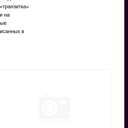
 «транзитка»
и на
ные
писанных в