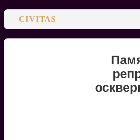
CIVITAS
Памя
реп
осквер