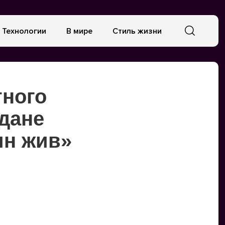
Технологии
В мире
Стиль жизни
тного
дане
ин жив»