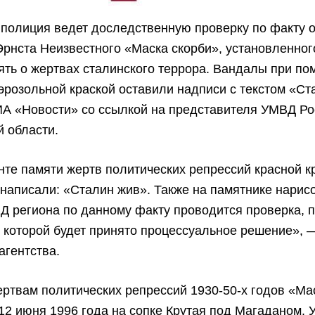
 полиция ведет доследственную проверку по факту 
рнста Неизвестного «Маска скорби», установленног
ять о жертвах сталинского террора. Вандалы при п
эрозольной краской оставили надписи с текстом «Ст
ИА «Новости» со ссылкой на представителя УМВД Ро
 области.
те памяти жертв политических репрессий красной к
написали: «Сталин жив». Также на памятнике нарис
Д региона по данному факту проводится проверка, 
 которой будет принято процессуальное решение»,
агентства.
ртвам политических репрессий 1930-50-х годов «Ма
12 июня 1996 года на сопке Крутая под Магаданом. 