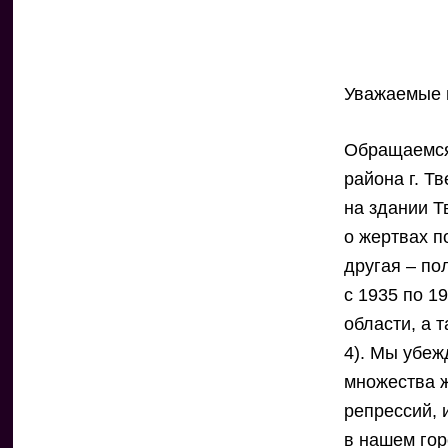
Уважаемые 
Обращаемся 
района г. Т
на здании Т
о жертвах п
другая – по
с 1935 по 1
области, а 
4). Мы убеж
множества ж
репрессий, 
в нашем гор