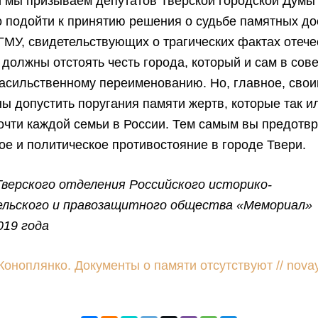
и мы призываем депутатов Тверской городской Думы
 подойти к принятию решения о судьбе памятных до
ГМУ, свидетельствующих о трагических фактах отеч
 должны отстоять честь города, который и сам в сов
насильственному переименованию. Но, главное, сво
ы допустить поругания памяти жертв, которые так и
очти каждой семьи в России. Тем самым вы предотв
е и политическое противостояние в городе Твери.
Тверского отделения Российского историко-
льского и правозащитного общества «Мемориал»
019 года
Коноплянко. Документы о памяти отсутствуют // novay