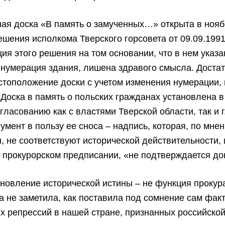
я доска «В память о замученных…» открыта в ноябр
ешения исполкома Тверского горсовета от 09.09.1991 
ия этого решения на том основании, что в нем указа
нумерация здания, лишена здравого смысла. Доста
стоположение доски с учетом изменения нумерации,
. Доска в память о польских гражданах установлена 
огласованию как с властями Тверской области, так и г
умент в пользу ее сноса – надпись, которая, по мне
, не соответствуют исторической действительности, 
в прокурорском предписании, «не подтверждается д
новление исторической истины – не функция прокур
а не заметила, как поставила под сомнение сам фак
х репрессий в нашей стране, признанных российско