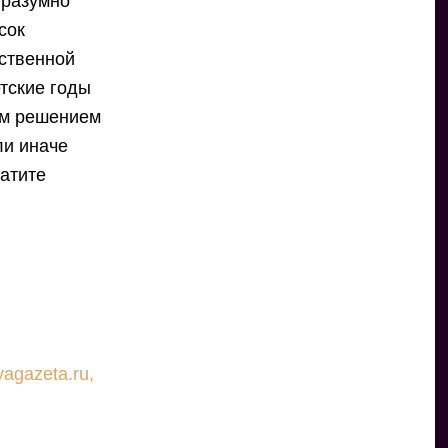
 разумно
сок
ественной
етские годы
им решением
ли иначе
ратите
agazeta.ru,