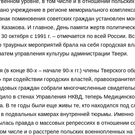
твенном уровне, в том числе и в отношении польских
вано учреждение в регионе мемориального комплекс
 знак поминовения советских граждан установлен мо
. Казакова. И главное, День памяти жертв политичес
 30 октября с 1991 г. – отмечается по всей России. В
 траурных мероприятий брала на себя городская вл
 затем управления культуры администрации Твери.
я (в конце 80-х – начале 90-х гг.) члены Тверского о
 при содействии городских властей, правоохраните
ядовых граждан собрали многочисленные свидетельс
дило в стенах Управления НКВД, теперь Медицинско
а. В те годы были еще живы те, кто находился под 
 в подвальных камерах внутренней тюрьмы. Именно 
ылась правда о массовых репрессиях в отношении с
том числе и о расстреле польских военнопленных на