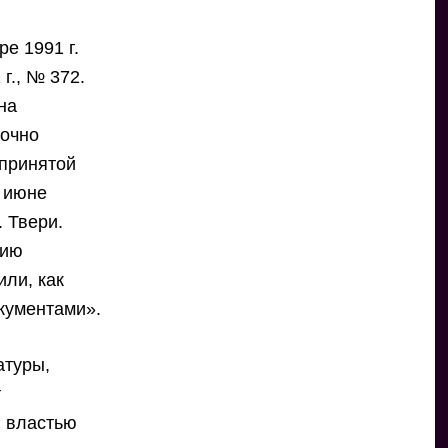
е 1991 г.
г., № 372.
на
точно
 принятой
в июне
. Твери.
нию
или, как
окументами».
атуры,
т
й властью