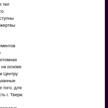
я тел
го
оступны
 жертвы
кументов
е
готомная
 на основе
и Центру
азанные
 того, для
ь г. Твери.