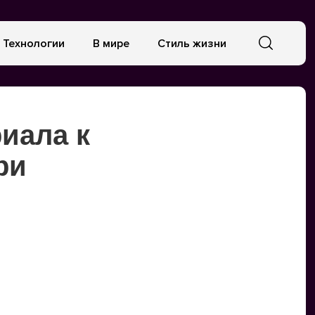
Технологии
В мире
Стиль жизни
иала к
ри