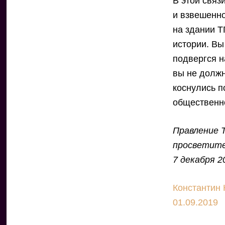
В этой связ
и взвешенно
на здании Т
истории. Вы
подвергся 
вы не должн
коснулись п
общественно
Правление 
просветите
7 декабря 2
Константин 
01.09.2019