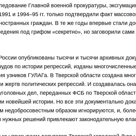
ледование Главной военной прокуратуры, эксгумаци
1991 и 1994–95 гг. только подтвердили факт массово
ностранных граждан. В те же годы впервые стали д
ведения под грифом «секретно», но заговорили сами
 России опубликованы тысячи и тысячи архивных до
рудов по истории репрессий, изданы многочисленны
я узников ГУЛАГа. В Тверской области создана мно
и жертв политических репрессий. И создавалась она
уголовных дел, переданных ФСБ по Тверской област
и новейшей истории. Но все эти документально док
 недобросовестным образом игнорируются, и, более
 нужных решений привлекают законодательную власт