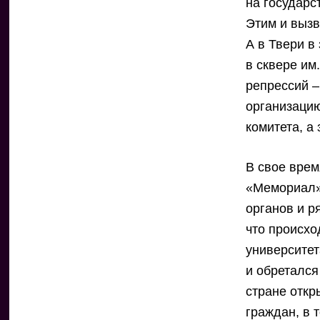
на государс
Этим и выз
А в Твери в
в сквере им
репрессий –
организацию
комитета, а
В свое врем
«Мемориал»
органов и р
что происхо
университет
и обретался
стране откр
граждан, в 