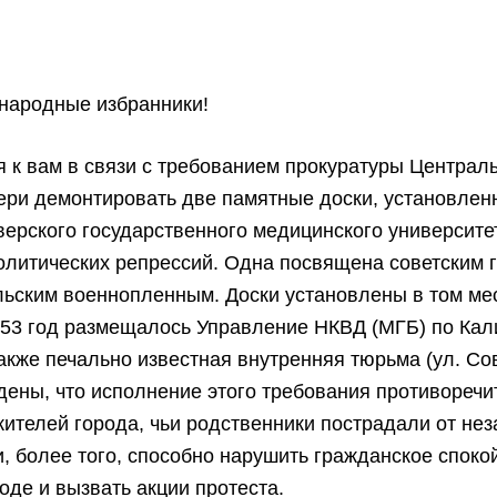
народные избранники!
к вам в связи с требованием прокуратуры Централ
вери демонтировать две памятные доски, установле
верского государственного медицинского университе
олитических репрессий. Одна посвящена советским 
льским военнопленным. Доски установлены в том мес
953 год размещалось Управление НКВД (МГБ) по Кал
также печально известная внутренняя тюрьма (ул. Сов
дены, что исполнение этого требования противоречи
ителей города, чьи родственники пострадали от не
и, более того, способно нарушить гражданское споко
оде и вызвать акции протеста.