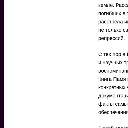
земле. Расс
погибших в 
расстрела и
не только с
репрессий.
С тех пор в
и научных т
воспоминани
Книга Памят
конкретных 
документаци
факты самым
обеспечения