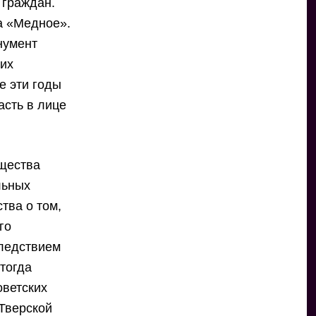
 граждан.
а «Медное».
нумент
ких
се эти годы
асть в лице
бщества
льных
тва о том,
го
следствием
тогда
оветских
 Тверской