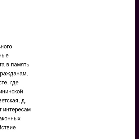
ьного
нные
та в память
гражданам,
те, где
ининской
етская, д.
т интересам
законных
йствие