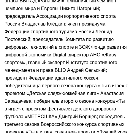
штаба ВВПОД «Юнармия», олимпийский чемпион,
чемпион мира и Европы Никита Нагорный;
председатель Ассоциации корпоративного спорта
России Владислав Клёцкин; член президиума
Федерации спортивного туризма России Леонид
Постовский; председатель Комитета по развитию
цифровых технологий в спорте и ЗОЖ Фонда развития
цифровой экономики Digital, директор АНО «Живу
спортом», главный эксперт Института спортивного
менеджмента и права ВШЭ Андрей Сельский;
президент Федерации адаптивного хоккея,
победительница первого сезона конкурса «Ты в игре» с
проектом «Детская следж-хоккейная лига» Анастасия
Барадачева; победитель второго сезона конкурса «Ты
в игре» с проектом фестиваля детского дворового
футбола «МЕТРОШКА» Дмитрий Борщев; победитель
третьего сезона Всероссийского конкурса спортивных
проектов «Ты в игре», создатель проекта «Лучший урок