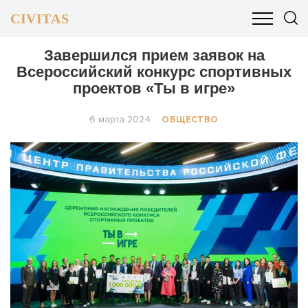
CIVITAS
ОБЩЕСТВО
ПОЛИТИКА
БИЗНЕС И ФИНАНСЫ
Завершился прием заявок на
Всероссийский конкурс спортивных
проектов «Ты в игре»
6 марта 2024
ОБЩЕСТВО