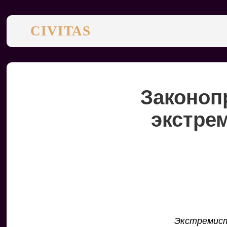
CIVITAS
Законоп
экстре
Экстремист