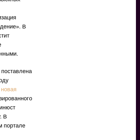
изация
дение». В
стит
е
енными.
 поставлена
оду
у
новая
зированного
Минюст
. В
м портале