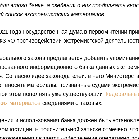
для этого банке, а сведения о них продолжать вно
й список экстремистских материалов.
021 года Государственная Дума в первом чтении пр
ФЗ «О противодействии экстремистской деятельност
дерального закона предлагается добавить упоминани
ированного информационного банка данных экстрем
. Согласно идее законодателей, в него Министерст
т вносить материалы, признанные судами экстремис
при этом пополнять уже существующий
Федеральный
ких материалов
сведениями о таковых.
ения и использования банка должен быть установл
ом юстиции. В пояснительной записке отмечено, чт
нововведения является «обеспечение оперативно-ро