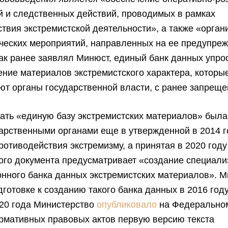
̆ и следственных действий, проводимых в рамках
ствия экстремистской деятельности», а также «орган
еских мероприятий, направленных на ее предупреж
как ранее заявлял Минюст, единый банк данных упро
ние материалов экстремистского характера, которы
т органы государственной власти, с ранее запрещ
ать «единую базу экстремистских материалов» была
арственными органами еще в утвержденной в 2014 г
ротиводействия экстремизму, а принятая в 2020 год
ого документа предусматривает «создание специали
нного банка данных экстремистских материалов». 
дготовке к созданию такого банка данных в 2016 году
020 года Министерство
опубликовало
на Федерально
рмативных правовых актов первую версию текста