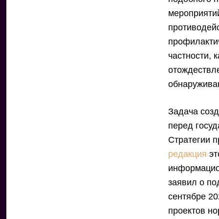
мероприятии
противодей
профилактич
частности, 
отождествле
обнаруживаю
Задача созд
перед госуд
Стратегии п
редакция
эт
информацио
заявил о по
сентябре 2
проектов но