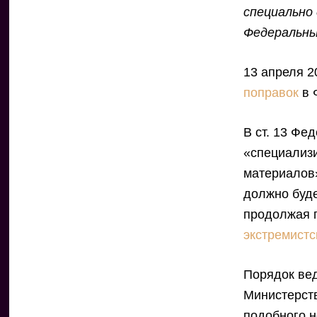
специально 
Федеральны
13 апреля 2
поправок
в 
В ст. 13 Фе
«специализ
материалов»
должно буде
продолжая 
экстремистс
Порядок вед
Министерств
подобного 