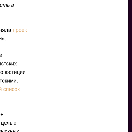
сить в
иняла
проект
и».
е
истских
во юстиции
тскими,
 список
ен
о целью
зыскных