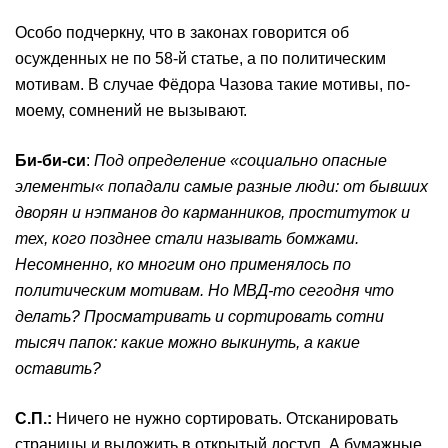
Особо подчеркну, что в законах говорится об
осужденных не по 58-й статье, а по политическим
мотивам. В случае Фёдора Чазова такие мотивы, по-
моему, сомнений не вызывают.
Би-би-си
:
Под определение
«
социально опасные
элементы
«
попадали самые разные люди: от бывших
дворян и нэпманов до карманников, проституток и
тех, кого позднее стали называть бомжами.
Несомненно, ко многим оно применялось по
политическим мотивам. Но МВД-то сегодня что
делать? Просматривать и сортировать сотни
тысяч папок: какие можно выкинуть, а какие
оставить?
С
.П.
:
Ничего не нужно сортировать. Отсканировать
страницы и выложить в открытый доступ. А бумажные