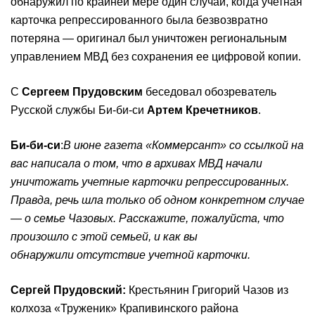
обнаружил по крайней мере один случай, когда учетная
карточка репрессированного была безвозвратно
потеряна — оригинал был уничтожен региональным
управлением МВД без сохранения ее цифровой копии.
С
Сергеем Прудовским
беседовал обозреватель
Русской службы Би-би-си
Артем Кречетников
.
Би-би-си
:
В июне газета «Коммерсант» со ссылкой на
вас написала о том, что в архивах МВД начали
уничтожать учетные карточки репрессированных.
Правда, речь шла только об одном конкретном случае
— о семье Чазовых. Расскажите, пожалуйста, что
произошло с этой семьей, и как вы
обнаружили
отсутствие
учетн
ой
карточк
и
.
Сергей Прудовский:
Крестьянин Григорий Чазов из
колхоза «Труженик» Крапивинского района