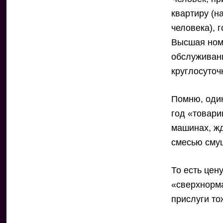
квартиру (н
человека), 
Высшая ном
обслуживан
круглосуточ
Помню, один
год «товари
машинах, жд
смесью сму
То есть цен
«сверхнорм
прислуги то