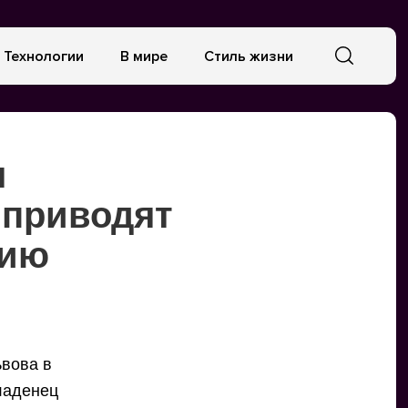
Технологии
В мире
Стиль жизни
я
 приводят
рию
ьвова в
Младенец