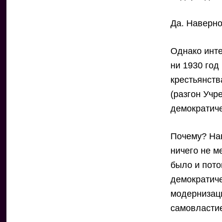
Да. Наверно
Однако инт
ни 1930 год
крестьянств
(разгон Учр
демократиче
Почему? Нав
ничего не м
было и пото
демократиче
модернизаци
самовластие