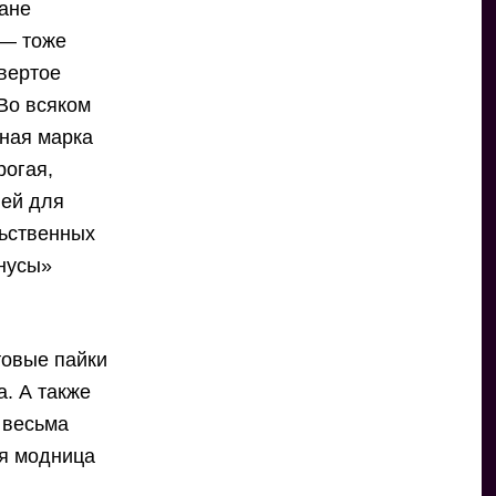
ране
 — тоже
твертое
Во всяком
ьная марка
рогая,
лей для
льственных
онусы»
товые пайки
а. А также
 весьма
ая модница