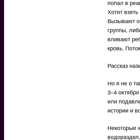
попал в реа
Хотят взять
Вызывают от
группы, либ
вливают реб
кровь. Пото
Рассказ наз
Но я не о т
3–4 октября
или подавл
истории и в
Некоторые х
водораздел,