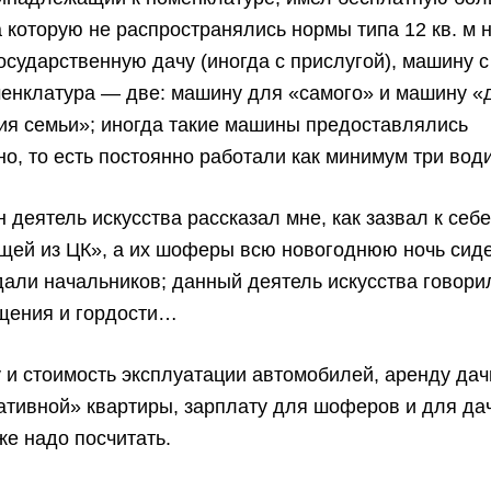
а которую не распространялись нормы типа 12 кв. м 
государственную дачу (иногда с прислугой), машину 
енклатура — две: машину для «самого» и машину «
ия семьи»; иногда такие машины предоставлялись
но, то есть постоянно работали как минимум три вод
 деятель искусства рассказал мне, как зазвал к себ
щей из ЦК», а их шоферы всю новогоднюю ночь сиде
али начальников; данный деятель искусства говорил
щения и гордости…
у и стоимость эксплуатации автомобилей, аренду дач
ативной» квартиры, зарплату для шоферов и для да
же надо посчитать.