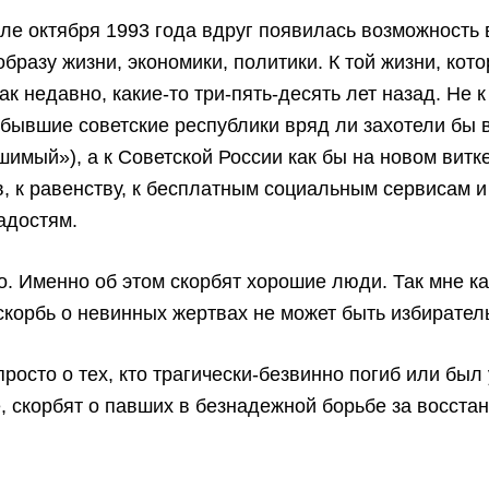
але октября 1993 года вдруг появилась возможность 
образу жизни, экономики, политики. К той жизни, кот
ак недавно, какие-то три-пять-десять лет назад. Не 
(бывшие советские республики вряд ли захотели бы 
имый»), а к Советской России как бы на новом витке
, к равенству, к бесплатным социальным сервисам 
адостям.
. Именно об этом скорбят хорошие люди. Так мне ка
скорбь о невинных жертвах не может быть избирател
просто о тех, кто трагически-безвинно погиб или был 
, скорбят о павших в безнадежной борьбе за восста