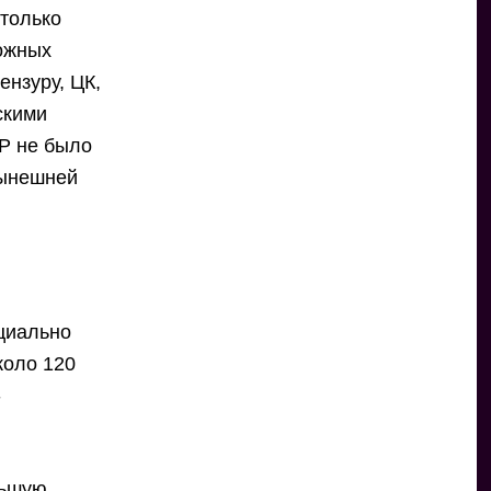
 только
ожных
ензуру, ЦК,
скими
СР не было
нынешней
циально
коло 120
-
льшую