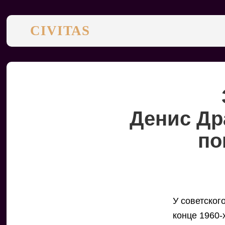
CIVITAS
Денис Др
по
У советског
конце 1960-