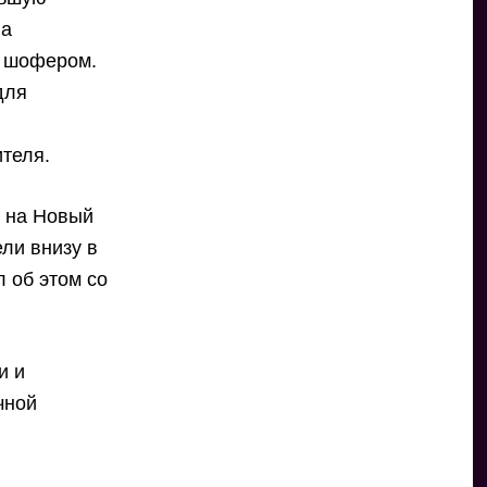
на
с шофером.
для
ителя.
е на Новый
ли внизу в
 об этом со
и и
чной