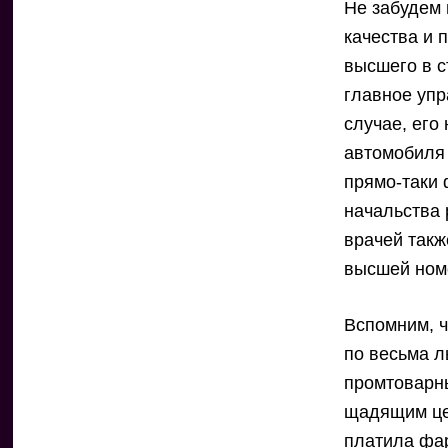
Не забудем 
качества и 
высшего в с
главное уп
случае, его
автомобиля 
прямо-таки 
начальства 
врачей такж
высшей ном
Вспомним, 
по весьма л
промтоварн
щадящим це
платила фа