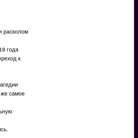
и расколом
18 года
ереход к
рагедии
о же самое
льную
сь.