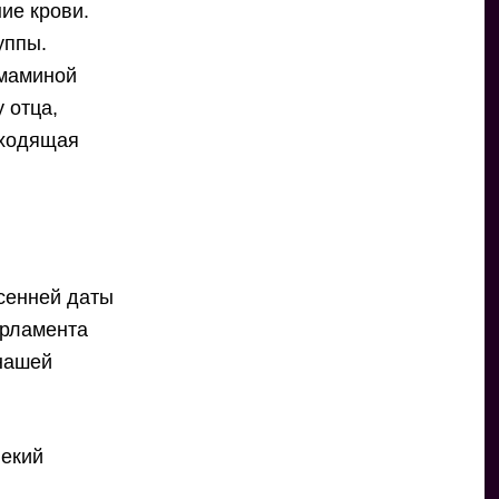
ие крови.
уппы.
 маминой
 отца,
дходящая
осенней даты
арламента
нашей
некий