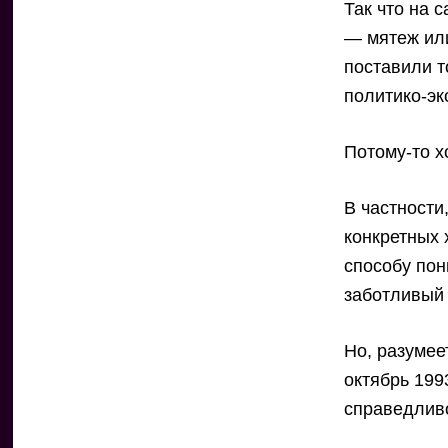
Так что на 
— мятеж или
поставили т
политико-эк
Потому-то х
В частности
конкретных 
способу пон
заботливый 
Но, разумее
октябрь 199
справедливо