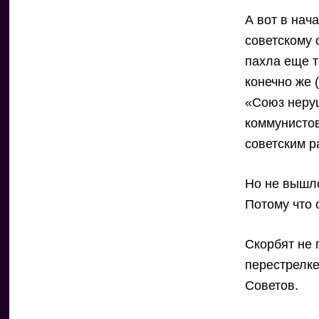
А вот в нач
советскому 
пахла еще т
конечно же 
«Союз неруш
коммунистов
советским р
Но не вышло
Потому что 
Скорбят не 
перестрелке
Советов.