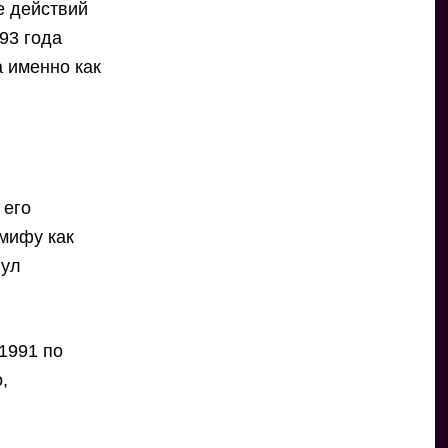
е действий
93 года
а именно как
 его
 мифу как
нул
 1991 по
,