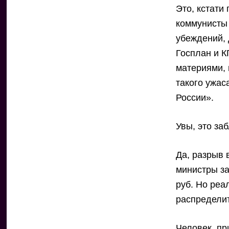
Это, кстати
коммунисты
убеждений, 
Госплан и К
материями, 
такого ужа
России».
Увы, это за
Да, разрыв
министры за
руб. Но реа
распределит
Человек, п