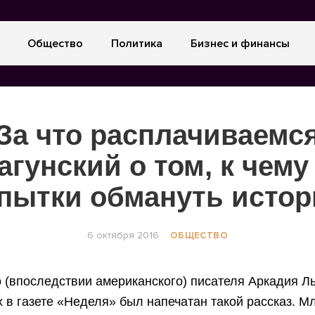
Общество
Политика
Бизнес и финансы
За что расплачиваемс
агунский о том, к чему
пытки обмануть исто
6 октября 2016
ОБЩЕСТВО
о (впоследствии американского) писателя Аркадия Л
х в газете «Неделя» был напечатан такой рассказ. 