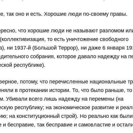
е, так оно и есть. Хорошие люди по-своему правы.
ересно, что хорошие люди не называют разломом ил
 (коллективизация, то есть уничтожение свободного
а), ни 1937-й (Большой Террор), ни даже 6 января 19
едительного собрания, которое давало надежду на п
ской республике).
ерное, потому, что перечисленные национальные т
еняли в протекании истории. То, что было раньше, т
м. Убивали всего лишь надежду на перемены (на
скую республику; на экономическое развитие и реа
ю; на конституционный строй). Но реально как были
 и бесправие, так бесправие и самовластие и остали