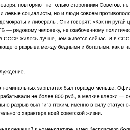
 говоря, повторяют не только сторонники Советов, не
 и левые социалисты, но и люди совсем противопол
демократы и либералы. Они говорят: «Как ни ругай ц
ГБ — рядовому человеку, не озабоченному политиче
в СССР жилось лучше, чем живется сейчас. И в СС
сающего разрыва между бедными и богатыми, как в 
блуждение.
 в номинальных зарплатах был гораздо меньше. Офи
рабатывали не более 800 руб., а мелкие клерки — о
льно разрыв был гигантским, именно в силу статусно
ельного характера всей советской жизни.
ринадлежащий к номенклатуре, имел бесплатную бо