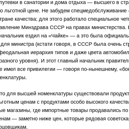
путевки в санатории и дома отдыха — высшего в ст
по льготной цене. Не забудем спецмедобслуживание
тране качества; для этого работало специальное че
равление Минздрава СССР на правах министерства. 
 начальник ездил на «Чайке» — а это была официал
для министра (кстати говоря, в СССР была очень ст
феодальная иерархия типов и даже цвета автомоби
разного уровня). И этот главный начальник правите
е имел все привилегии — говоря по-нынешнему, «б
енклатуры.
что для высшей номенклатуры существовали продук
ьготным ценам с продуктами особо высокого качеств
ые магазины, где импортные товары продавались по
нам — заметно ниже цен, которые рядовая советск
рцовщикам.