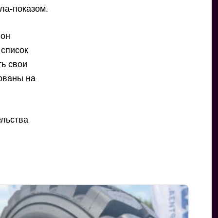
ала-показом.
 он
 список
ть свои
ованы на
ельства