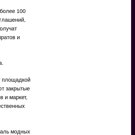
 более 100
оглашений,
олучат
иратов и
а.
т площадкой
ют закрытые
 и маркет,
ественных
валь модных