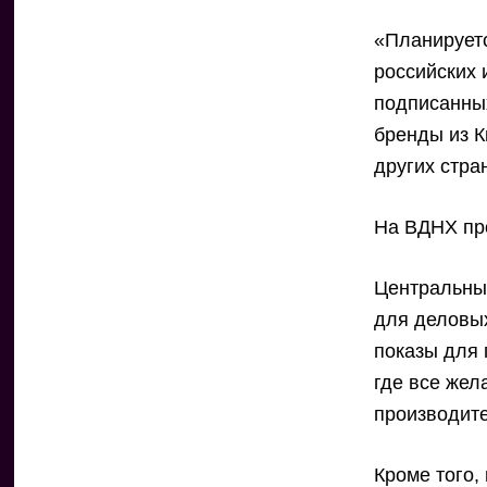
«Планируетс
российских 
подписанны
бренды из К
других стра
На ВДНХ про
Центральны
для деловых
показы для 
где все жел
производит
Кроме того,