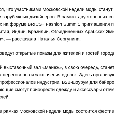
я, что участниками Московской недели моды станут
и зарубежных дизайнеров. В рамках двусторонних с
х на форуме BRICS+ Fashion Summit, приглашения п
итая, Индии, Бразилии, Объединенных Арабских Эм
н», — рассказала Наталья Сергунина.
ведут открытые показы для жителей и гостей город
й выставочный зал «Манеж», в свою очередь, стане
 переговоров и заключения сделок. Здесь организу
профессионалов индустрии, B2B-шоурум для байеров
ающие смогут приобрести одежду и аксессуары отеч
елей.
 в рамках Московской недели моды состоится фести