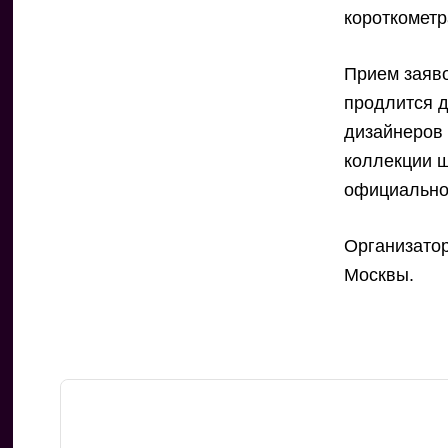
короткометр
Прием заяво
продлится д
дизайнеров 
коллекции ш
официально
Организато
Москвы.