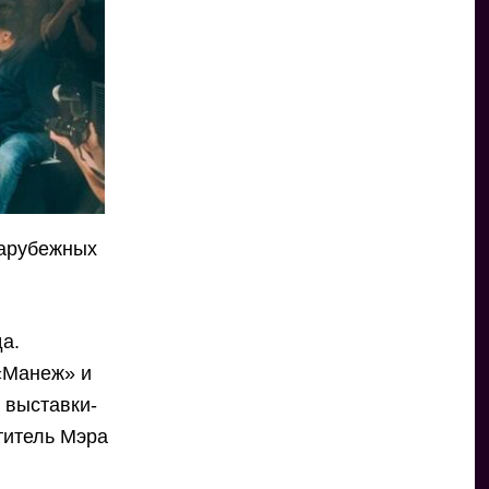
зарубежных
да.
«Манеж» и
 выставки-
титель Мэра