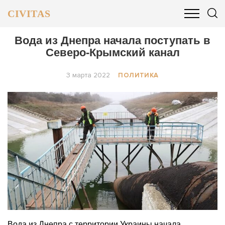
CIVITAS
ОБЩЕСТВО
ПОЛИТИКА
БИЗНЕС И ФИНАНСЫ
Вода из Днепра начала поступать в
Северо-Крымский канал
3 марта 2022
ПОЛИТИКА
Вода из Днепра с территории Украины начала