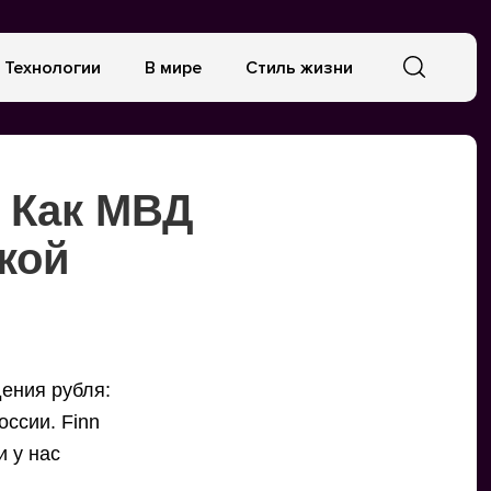
Технологии
В мире
Стиль жизни
 Как МВД
кой
дения рубля:
оссии. Finn
и у нас