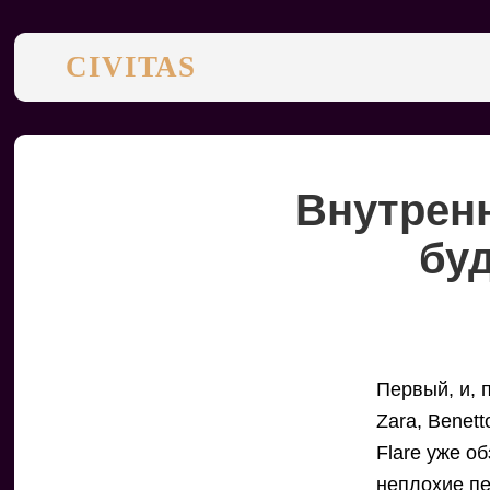
CIVITAS
Внутрен
бу
Первый, и, 
Zara, Benet
Flare уже о
неплохие п