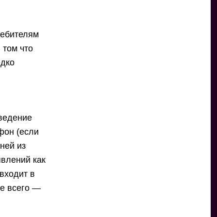
ребителям
 том что
едко
й
ведение
фон (если
ней из
явлений как
 входит в
е всего —