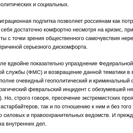
политических и социальных.
играционная подпитка позволяет россиянам как пот
 себя достаточно комфортно несмотря на кризис, при
ты с точки зрения общественного самочувствия нер
причиной серьезного дискомфорта.
сле вдвойне показательно упразднение Федерально
ой службы (ФМС) и возвращение данной тематики в 
вполне очевидный геополитический и криминальный 
рагический февральский инцидент с обезумевшей ня
). Но, строго говоря, пресечение экстремистских про
гастарбайтеров, так и по отношению к ним и без того
ю силовых и правоохранительных ведомств. И прежд
а внутренних дел.