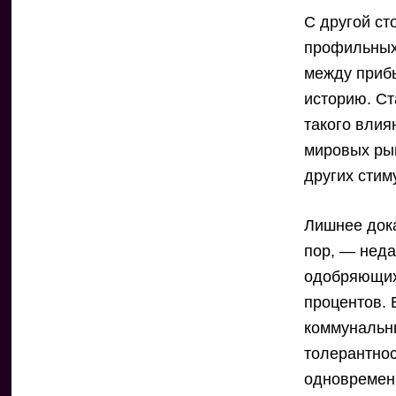
С другой ст
профильных 
между приб
историю. Ст
такого влия
мировых рын
других стим
Лишнее дока
пор, — нед
одобряющих 
процентов. 
коммунальны
толерантнос
одновремен