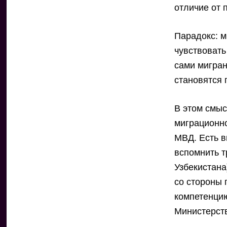
отличие от 
Парадокс: м
чувствовать
сами мигран
становятся 
В этом смы
миграционн
МВД. Есть 
вспомнить т
Узбекистана
со стороны 
компетенци
Министерств