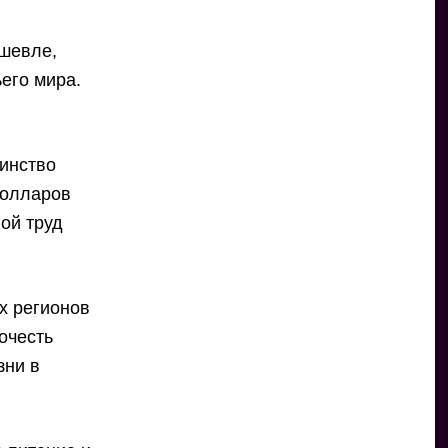
ешевле,
ьего мира.
шинство
долларов
вой труд
х регионов
почесть
зни в