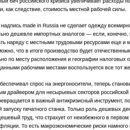
й бич российского кризиса увеличивает расходы на
и, как следствие, стоимость местной рабочей силы.
 надпись made in Russia не сделает одежду всемирн
ьно дешевле импортных аналогов — если, конечно, 
ть наряду с местными трудовыми ресурсами еще и м
ожно, что в итоге производство будет отечественны
но по месту расположения и географии налоговых о
данными рабочими местами воспользуется все тот же
беспечивал спрос на энергоносители, теперь станов
ым драйвером для несырьевых секторов российской 
евращается в важный антикризисный инструмент, по
 запуску печатного станка. Только роль дешевых де
ешевый труд, что страхует от неизбежного в первом
фляции. То есть макроэкономические риски намного