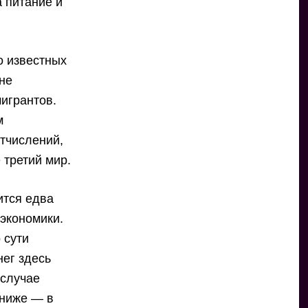
 питание и
о известных
не
игрантов.
м
тчислений,
 третий мир.
ится едва
экономики.
 сути
нег здесь
 случае
 ниже — в