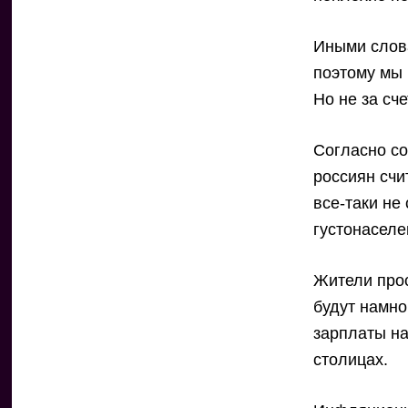
Иными слова
поэтому мы 
Но не за сч
Согласно со
россиян сч
все-таки не
густонаселе
Жители про
будут намно
зарплаты на
столицах.