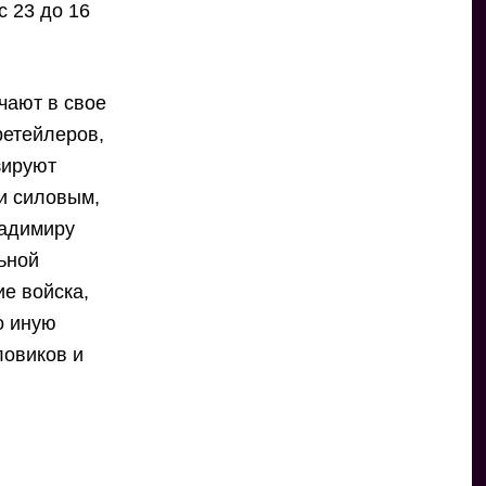
с 23 до 16
чают в свое
ретейлеров,
зируют
и силовым,
ладимиру
ьной
ие войска,
о иную
ловиков и