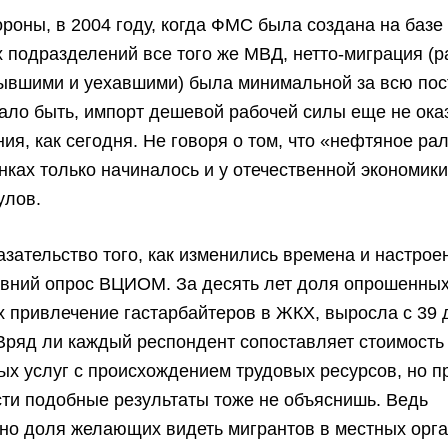
ороны, в 2004 году, когда ФМС была создана на базе
подразделений все того же МВД, нетто-миграция (р
ывшими и уехавшими) была минимальной за всю пос
ало быть, импорт дешевой рабочей силы еще не ок
ния, как сегодня. Не говоря о том, что «нефтяное ра
ках только начиналось и у отечественной экономики
улов.
зательство того, как изменились времена и настроен
авний опрос ВЦИОМ. За десять лет доля опрошенных
привлечение гастарбайтеров в ЖКХ, выросла с 39 
Вряд ли каждый респондент сопоставляет стоимость
х услуг с происхождением трудовых ресурсов, но 
ти подобные результаты тоже не объяснишь. Ведь
но доля желающих видеть мигрантов в местных орга