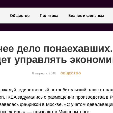
Общество
Политика
Бизнес и финансы
нее дело понаехавших.
дет управлять экономи
8 апреля 2016
ОБЩЕСТВО
пожалуй, единственный потребительский плюс от па
ton, IKEA задумались о размещении производства в Р
бзавелась фабрикой в Москве. «С учетом девальваци
ерспективы», — признают в Минпромторге.