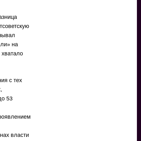
азница
тсоветскую
азывал
лли» на
 хватало
ия с тех
,
до 53
проявлением
нах власти