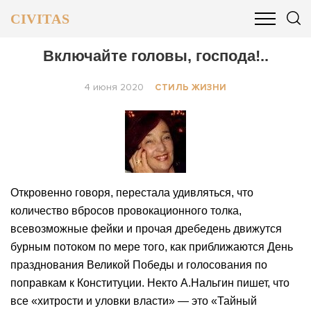
CIVITAS
ОБЩЕСТВО
ПОЛИТИКА
БИЗНЕС И ФИНАНСЫ
Включайте головы, господа!..
4 июня 2020
СТИЛЬ ЖИЗНИ
Откровенно говоря, перестала удивляться, что
количество вбросов провокационного толка,
всевозможные фейки и прочая дребедень движутся
бурным потоком по мере того, как приближаются День
празднования Великой Победы и голосования по
поправкам к Конституции. Некто А.Нальгин пишет, что
все «хитрости и уловки власти» — это «Тайный