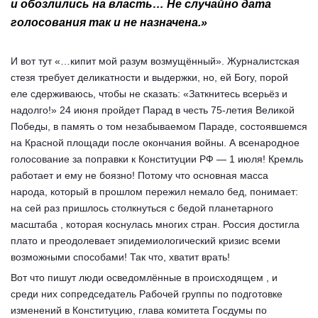
и обозлились на власть… Не случайно дата
голосования так и не назначена.»
И вот тут «…кипит мой разум возмущённый». Журналистская
стезя требует деликатности и выдержки, но, ей Богу, порой
еле сдерживаюсь, чтобы не сказать: «Заткнитесь всерьёз и
надолго!» 24 июня пройдет Парад в честь 75-летия Великой
Победы, в память о том незабываемом Параде, состоявшемся
на Красной площади после окончания войны. А всенародное
голосование за поправки к Конституции РФ — 1 июля! Кремль
работает и ему не боязно! Потому что основная масса
народа, который в прошлом пережил немало бед, понимает:
на сей раз пришлось столкнуться с бедой планетарного
масштаба , которая коснулась многих стран. Россия достигла
плато и преодолевает эпидемиологический кризис всеми
возможными способами! Так что, хватит врать!
Вот что пишут люди осведомлённые в происходящем , и
среди них сопредседатель Рабочей группы по подготовке
изменений в Конституцию, глава комитета Госдумы по