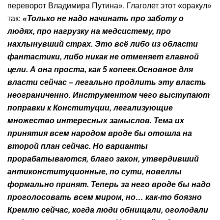
переворот Владимира Путина». Глаголет этот «оракул»
так:
«Только не надо начинать про заботу о
людях, про нагрузку на м
едсистему, про
нахлынувший страх. Это всё либо из области
фантастики, либо никак не отменяет главной
цели. А она проста, как 5 копеек.Основное для
власти сейчас – легально продлить эту власть
неограниченно. Инструментом чего выступают
поправки к Конституции, легализующие
множество интересных замыслов. Тема их
принятия всем народом вроде бы отошла на
второй план сейчас. Но варианты
прорабатываются, благо закон, утвердивший
антиконституционные, по сути, новеллы
формально принят. Теперь за него вроде бы надо
проголосовать всем миром, но… как-то боязно
Кремлю сейчас, когда люди обнищали, оголодали