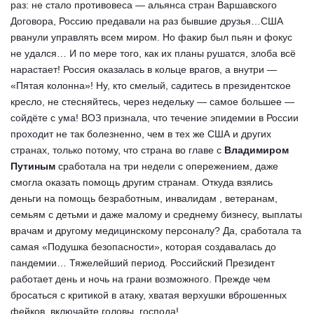
раз: не стало противовеса — альянса стран Варшавского
Договора, Россию предавали на раз бывшие друзья…США
рванули управлять всем миром. Но факир был пьян и фокус
не удался… И по мере того, как их планы рушатся, злоба всё
нарастает! Россия оказалась в кольце врагов, а внутри —
«Пятая колонна»! Ну, кто смелый, садитесь в президентское
кресло, не стесняйтесь, через недельку — самое большее —
сойдёте с ума! ВОЗ признала, что течение эпидемии в России
проходит не так болезненно, чем в тех же США и других
странах, только потому, что страна во главе с
Владимиром
Путиным
сработала на три недели с опережением, даже
смогла оказать помощь другим странам. Откуда взялись
деньги на помощь безработным, инвалидам , ветеранам,
семьям с детьми и даже малому и среднему бизнесу, выплаты
врачам и другому медицинскому персоналу? Да, сработала та
самая «Подушка безопасности», которая создавалась до
пандемии… Тяжелейший период. Российский Президент
работает день и ночь на грани возможного. Прежде чем
бросаться с критикой в атаку, хватая верхушки вброшенных
фейков, включайте головы, господа!..