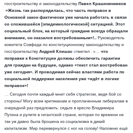
госстроительству и законодательству
Павел Крашенинников
:
«Жизнь так распорядилась, что часть поправок в
Основной закон фактически уже начала работать в связи
со сложившейся [эпидемиологической] ситуацией. Этот
социальный блок, на который граждане всегда обращали
внимание, он оказался востребованным»!..
Руководитель
комитета Совфеда по конституционному законодательству и
госстроительству
Андрей Клишас
о
тметил : «…
что
поправки к Конституции должны обеспечить гарантии
для граждан на будущее, однако «текст стал востребован
уже сегодня». И проводимая сейчас властями работа по
социальной поддержке населения уже «идёт в логике
поправок»!
… Сегодня почти каждый мнит себя стратегом, видя бой со
стороны! Могу всем критиканам и проплаченным либералам в
очередной раз предложить: сядьте в кресло Владимира
Путина и рулите в гигантской стране, которая по времени не
так уж давно была брошена из социализма в дикий
капитализм. Мир перевернулся с ног на голову! Напомню ещё