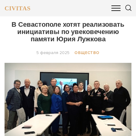
CIVITAS
ОБЩЕСТВО
ПОЛИТИКА
БИЗНЕС И ФИНАНСЫ
В Севастополе хотят реализовать
инициативы по увековечению
памяти Юрия Лужкова
5 февраля 2025
ОБЩЕСТВО