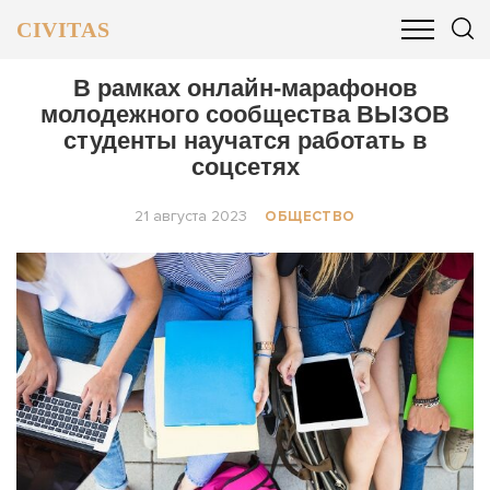
CIVITAS
ОБЩЕСТВО
ПОЛИТИКА
БИЗНЕС И ФИНАНСЫ
В рамках онлайн-марафонов
молодежного сообщества ВЫЗОВ
студенты научатся работать в
соцсетях
21 августа 2023
ОБЩЕСТВО