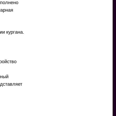
ыполнено
тарная
ии кургана.
и
ройство
нный
едставляет