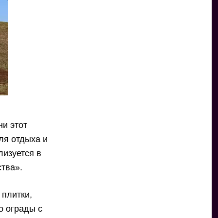
ни этот
ля отдыха и
лизуется в
ства».
 плитки,
о ограды с