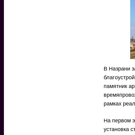
В Назрани 
благоустрой
памятник ар
времяпровож
рамках реал
На первом э
установка с