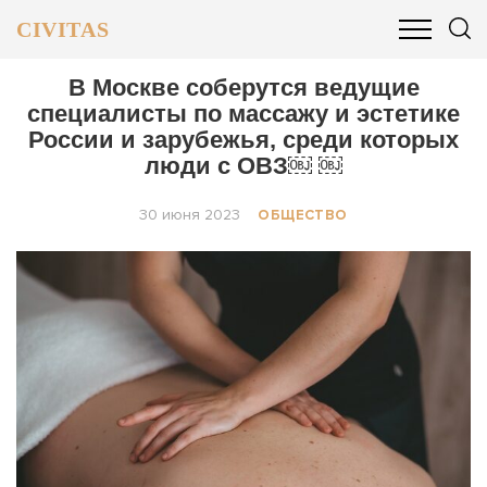
CIVITAS
ОБЩЕСТВО
ПОЛИТИКА
БИЗНЕС И ФИНАНСЫ
В Москве соберутся ведущие
специалисты по массажу и эстетике
России и зарубежья, среди которых
люди с ОВЗ￼ ￼
30 июня 2023
ОБЩЕСТВО