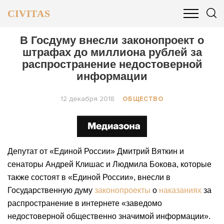
CIVITAS
ОБЩЕСТВО
ПОЛИТИКА
БИЗНЕС И ФИНАНСЫ
В Госдуму внесли законопроект о
штрафах до миллиона рублей за
распространение недостоверной
информации
12 декабря 2018
ОБЩЕСТВО
Депутат от «Единой России» Дмитрий Вяткин и
сенаторы Андрей Клишас и Людмила Бокова, которые
также состоят в «Единой России», внесли в
Государственную думу
законопроекты
о
наказаниях
за
распространение в интернете «заведомо
недостоверной общественно значимой информации».