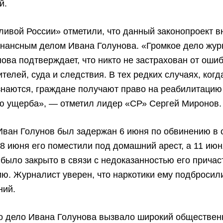
й.
ивой России» отметили, что данный законопроект в
онансным делом Ивана Голунова. «Громкое дело жу
ова подтверждает, что никто не застрахован от оши
телей, суда и следствия. В тех редких случаях, когд
знаются, граждане получают право на реабилитацию
ю ущерба», — отметил лидер «СР» Сергей Миронов.
Иван Голунов был задержан 6 июня по обвинению в 
 8 июня его поместили под домашний арест, а 11 ию
 было закрыто в связи с недоказанностью его причас
ю. Журналист уверен, что наркотики ему подбросили
ний.
то дело Ивана Голунова вызвало широкий обществе