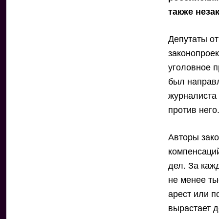
также неза
Депутаты о
законопроек
уголовное п
был направ
журналиста
против него
Авторы зак
компенсаци
дел. За каж
не менее ты
арест или 
вырастает д