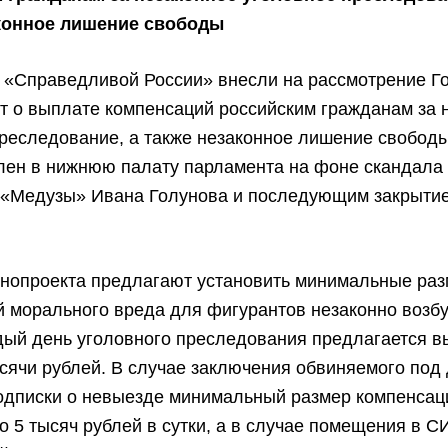
конное лишение свободы
т «Справедливой России» внесли на рассмотрение Г
т о выплате компенсаций российским гражданам за 
реследование, а также незаконное лишение свободы
лен в нижнюю палату парламента на фоне скандала 
 «Медузы» Ивана Голунова и последующим закрыти
.
онопроекта предлагают установить минимальные ра
й морального вреда для фигурантов незаконно воз
дый день уголовного преследования предлагается 
сячи рублей. В случае заключения обвиняемого по
подписки о невыезде минимальный размер компенсац
о 5 тысяч рублей в сутки, а в случае помещения в 