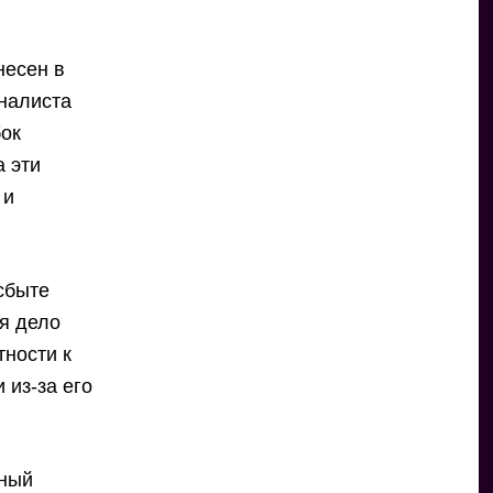
несен в
рналиста
бок
а эти
 и
сбыте
ня дело
тности к
 из-за его
нный