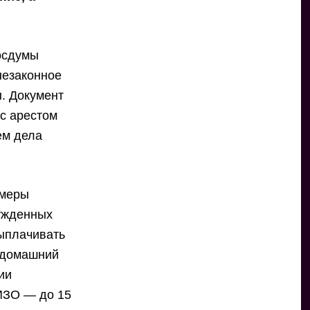
осдумы
незаконное
. Документ
с арестом
ем дела
змеры
бужденных
выплачивать
д домашний
ии
СИЗО — до 15