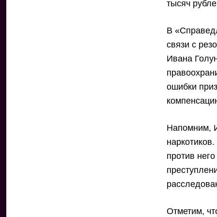
тысяч рубле
В «Справедл
связи с рез
Ивана Голун
правоохрани
ошибки при
компенсаци
Напомним, 
наркотиков.
против него
преступлени
расследова
Отметим, ч