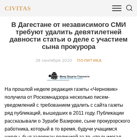
CIVITAS
ОБЩЕСТВО
ПОЛИТИКА
БИЗНЕС И ФИНАНСЫ
В Дагестане от независимого СМИ
требуют удалить девятилетней
давности статьи о деле с участием
сына прокурора
28 сентября 2020
ПОЛИТИКА
На прошлой неделе редакция газеты «Черновик»
получила от Роскомнадзора несколько писем-
уведомлений с требованием удалить с сайта газеты
ряд публикаций, вышедших в 2011 году. Публикации
рассказывали о Зурабе Вазирове, сыне прокурорского
работника, который в то время, будучи учащимся
школы, был задержан полицией за то, что вымогал