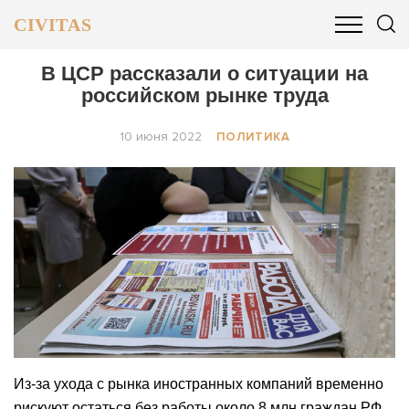
CIVITAS
ОБЩЕСТВО
ПОЛИТИКА
БИЗНЕС И ФИНАНСЫ
В ЦСР рассказали о ситуации на
российском рынке труда
10 июня 2022
ПОЛИТИКА
Из-за ухода с рынка иностранных компаний временно
рискуют остаться без работы около 8 млн граждан РФ.