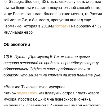
for Strategic Studies (IISS), пытающиеся учесть скрытые
статьи бюджета и паритет покупательной способности,
и где Россия занимает более высокие места), то Россия
займет не 7-е, а 8-е место, пропустив вперед еще
Германию, которая в 2019-м
потратит
на оборону 47,32
миллиарда евро.
Об экологии
12) В. Путин: [Про мусор] В Тихом океане целые
острова величиной со среднюю европейскую страну
образовались. Эффект линзы работает таким
образом, что влияет на климат на всей планете уже.
«Великое Тихоокеанское мусорное
пятно»
подавалось
как плавучий остров пластикового
мусора, простирающийся на поверхности океана,
на площади, сравнимой с Индией — символ жестокого