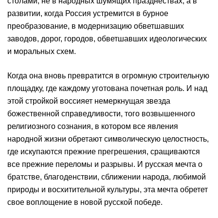
столами, не в народных шумящих празднествах, а в
развитии, когда Россия устремится в бурное
преобразование, в модернизацию обветшавших
заводов, дорог, городов, обветшавших идеологических
и моральных схем.
Когда она вновь превратится в огромную строительную
площадку, где каждому уготована почетная роль. И над
этой стройкой воссияет немеркнущая звезда
божественной справедливости, того возвышенного
религиозного сознания, в котором все явления
народной жизни обретают символическую целостность,
где искупаются прежние прегрешения, сращиваются
все прежние переломы и разрывы. И русская мечта о
братстве, благоденствии, сближении народа, любимой
природы и восхитительной культуры, эта мечта обретет
свое воплощение в новой русской победе.