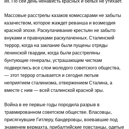
их. По сей день ненависть красных и белых не утихает.
Массовые расстрелы казаков комиссарами не забыты
казачеством, которое жаждет реванша и возмездия
красной эпохе. Раскулачивание крестьян не забыто
внуками и правнуками раскулаченных. Сталинский
террор, когда на заклание были пущены отряды
ленинской гвардии, когда были расстреляны
бунтующие генералы, устрашающим чисткам
подверглись все слои молодого советского общества,
— этот террор отзывается и сегодня лютым
неприятием сталинизма, отвержением Сталина, а
вместе с ним — всей сталинской красной эры.
Война в ее первые годы породила разрыв в
травмированном советском обществе. Власовцы,
присягнувшие Гитлеру, бандеровцы, воевавшие под
знаменем вермахта, прибалтийские повстанцы, одетые