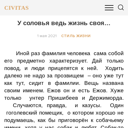
CIVITAS
ОБЩЕСТВО
ПОЛИТИКА
БИЗНЕС И ФИНАНСЫ
У соловья ведь жизнь своя…
1 мая 2021
СТИЛЬ ЖИЗНИ
Иной раз фамилия человека сама собой
его предметно характеризует. Дай только
повод, и люди прицепятся к ней. Ходить
далеко не надо за прозвищем – оно уже тут
как тут, сидит в фамилии. Вещь названа
своим именем. Ежов он и есть Ежов. Хуже
только унтер Пришибеев и Держиморда.
Случаются, правда, и казусы. Один
гоголевский помещик, о котором хорошо не
подумаешь, как бы приговорён к собачьему
имени, хотя у нас собак и любят. Собак-то