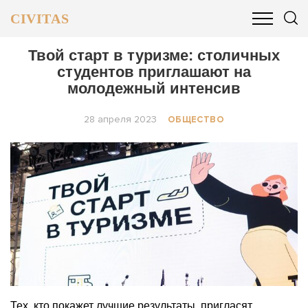
CIVITAS
ОБЩЕСТВО
ПОЛИТИКА
БИЗНЕС И ФИНАНСЫ
Твой старт в туризме: столичных
студентов приглашают на
молодежный интенсив
28 апреля 2023
ОБЩЕСТВО
Тех, кто покажет лучшие результаты, пригласят