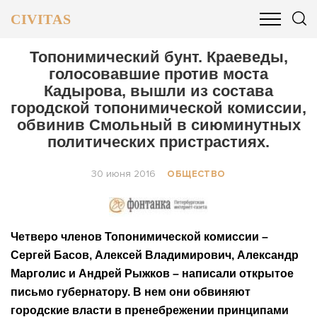
CIVITAS
ОБЩЕСТВО
ПОЛИТИКА
БИЗНЕС И ФИНАНСЫ
Топонимический бунт. Краеведы,
голосовавшие против моста
Кадырова, вышли из состава
городской топонимической комиссии,
обвинив Смольный в сиюминутных
политических пристрастиях.
30 июня 2016
ОБЩЕСТВО
Четверо членов Топонимической комиссии –
Сергей Басов, Алексей Владимирович, Александр
Марголис и Андрей Рыжков – написали открытое
письмо губернатору. В нем они обвиняют
городские власти в пренебрежении принципами