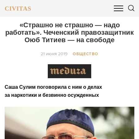
CIVITAS
ОБЩЕСТВО
ПОЛИТИКА
БИЗНЕС И ФИНАНСЫ
«Страшно не страшно — надо
работать». Чеченский правозащитник
Оюб Титиев — на свободе
21 июня 2019
ОБЩЕСТВО
Саша Сулим поговорила с ним о делах
за наркотики и безвинно осужденных