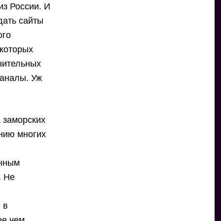
из России. И
дать сайты
ого
екоторых
нительных
каналы. Уж
а заморских
нию многих
анным
. Не
ь
 в
ее чем