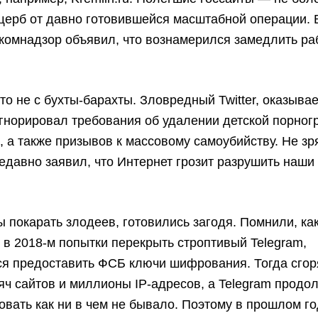
ерб от давно готовившейся масштабной операции. В
комнадзор объявил, что вознамерился замедлить ра
то не с бухты-барахты. Зловредный Twitter, оказывае
гнорировал требования об удалении детской порног
, а также призывов к массовому самоубийству. Не зр
едавно заявил, что Интернет грозит разрушить наши
бы покарать злодеев, готовились загодя. Помнили, к
 в 2018-м попытки перекрыть строптивый Telegram,
ся предоставить ФСБ ключи шифрования. Тогда сгор
яч сайтов и миллионы IP-адресов, а Telegram продо
вать как ни в чем не бывало. Поэтому в прошлом го