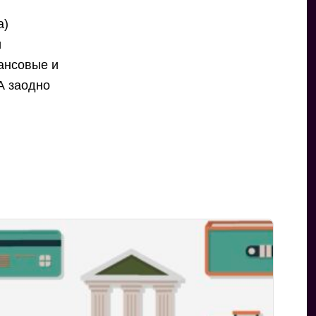
а)
и
нансовые и
А заодно