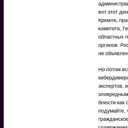
администрац
вот этот де
Кремля, пра
комитета, Г
областных 
органов. Ро
не объявлен
Но потом вс
кибердивер
экспертов, 
зловредным
блюсти как 
подумайте, 
гражданское
содержании,