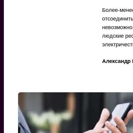
Более-менее
отсоединить
невозможно.
людские рес
электричес
Александр 