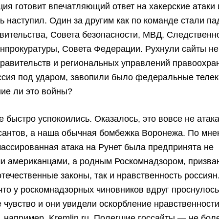
ия готовит впечатляющий ответ на хакерские атаки 
нь наступил. Один за другим как по команде стали па
вительства, Совета безопасности, МВД, Следственн
енпрокуратуры, Совета Федерации. Рухнули сайты н
правительств и региональных управлений правоохра
ссия под ударом, завопили было федеральные теле
ие ли это войны?
е быстро успокоились. Оказалось, это вовсе не атак
сантов, а наша обычная бомбежка Воронежа. По мне
массированная атака на Рунет была предпринята не
и американцами, а родным Роскомнадзором, призв
отечественные законы, так и нравственность россиян
что у роскомнадзорных чиновников вдруг проснулос
 чувство и они увидели оскорбление нравственности
 например, Kremlin.ru. Полегшие госсайты — не бол