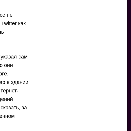
се не
witter как
ль
 указал сам
о они
рге.
ар в здании
тернет-
дений
сказать, за
ренном