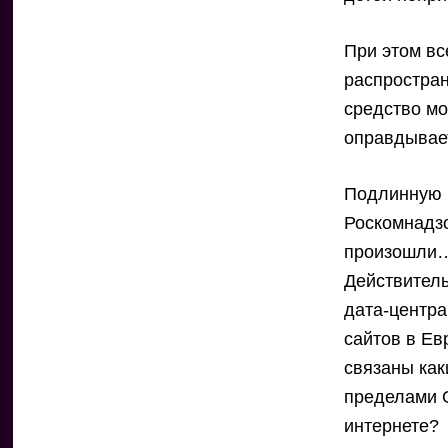
При этом вс
распростран
средство м
оправдывает
Подлинную ц
Роскомнадзо
произошли… 
Действитель
дата-центра
сайтов в Ев
связаны как
пределами О
интернете?