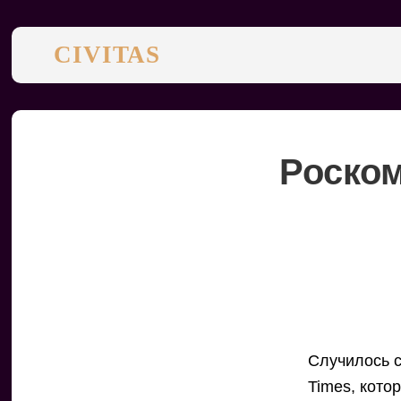
CIVITAS
Роском
Случилось 
Times, кото