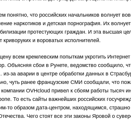
ем понятно, что российских начальников волнует вов
ение наркотиков и детская порнография. Их волнует T
обилизации протестующих граждан. И эта высшая це
 криворуких и вороватых исполнителей.
ену всем кремлевским попыткам укротить Интернет
р. Объясняя сбои в Рунете, ведомство сообщило, чт
из-за аварии в центре обработки данных в Страсбу
но, чуть ранее французские СМИ сообщали, что пож
 компании OVHcloud привел к сбоям работы тысяч ин
ропе. То есть сайты важнейших российских госучреж
им-то образом дата-центром, находящимся, страшно 
течества. Чего стоят все эти законы Яровой о суве