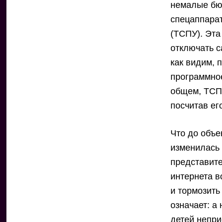
немалые бю
спецаппарат
(ТСПУ). Эта
отключать с
как видим, 
программное
общем, ТСП
посчитав ег
Что до объек
изменилась 
представите
интернета в
и тормозить
означает: а
детей непр