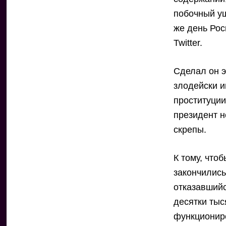
побочный ущ
же день Рос
Twitter.
Сделал он э
злодейски и
проституции
президент н
скрепы.
К тому, что
закончились
отказавший
десятки тыс
функциониро