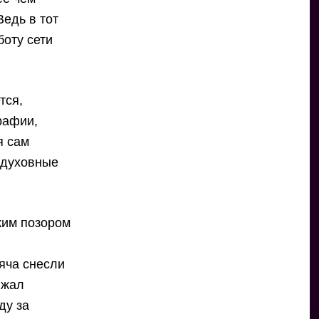
едь в тот
боту сети
тся,
рафии,
я сам
 духовные
аким позором
яча снесли
лжал
ду за