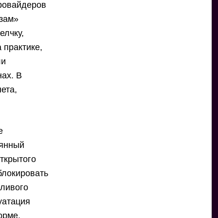
провайдеров
озам»
елчку,
 практике,
ли
ах. В
ета,
е
мянный
ткрытого
блокировать
жливого
уатация
орме.