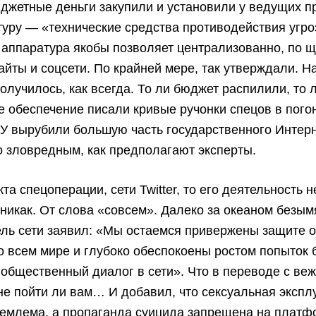
джетные деньги закупили и установили у ведущих 
уру — «технические средства противодействия угр
 аппаратура якобы позволяет централизованно, по щ
айты и соцсети. По крайней мере, так утверждали. На
получилось, как всегда. То ли бюджет распилили, то 
 обеспечение писали кривые ручонки спецов в погон
У вырубили большую часть государственного Интерн
о зловредным, как предполагают эксперты.
та спецоперации, сети Twitter, то его деятельность н
никак. От слова «совсем». Далеко за океаном безы
ль сети заявил: «Мы остаемся привержены защите о
о всем мире и глубоко обеспокоены ростом попыток 
 общественный диалог в сети». Что в переводе с ве
 не пойти ли вам… И добавил, что сексуальная экспл
иемлема, а пропаганда суицида запрещена на платф