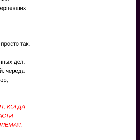
отерпевших
просто так.
нных дел,
й: череда
ор,
Т, КОГДА
АСТИ
МЛЕМАЯ.