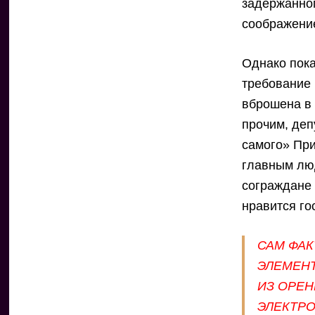
задержанно
соображение
Однако пока
требование
вброшена в 
прочим, де
самого» Пр
главным лю
сограждане 
нравится го
САМ ФА
ЭЛЕМЕН
ИЗ ОРЕ
ЭЛЕКТР