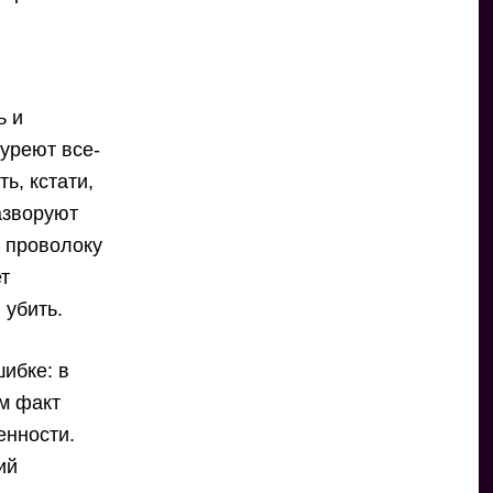
ь и
уреют все-
ь, кстати,
азворуют
ю проволоку
ет
 убить.
шибке: в
ам факт
енности.
ий