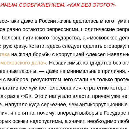
ИМЫМ СООБРАЖЕНИЕМ: «КАК БЕЗ ЭТОГО?»
все-таки даже в России жизнь сделалась много гума
се равно остаются репрессиями. Политические реп
 болезнь путинского государства, а «московское де
струю фазу. Кстати, здесь следует сделать оговорку: 
така
на Фонд борьбы с коррупцией Алексея Навальн
«московского дела»
. Независимых кандидатов без ог
ственные законы, — даже на минимальные приличия,
с выборов, результатом чего стали не только проте
льтативное «умное голосование», стратегию которог
ак раз в ФБК. Это и напугало власти, причем уже не
. Напугало куда серьезнее, чем антикоррупционные
ия, и понятно, почему: впереди выборы в Государс
торых осечки недопустимы, а значит, необходимо лю