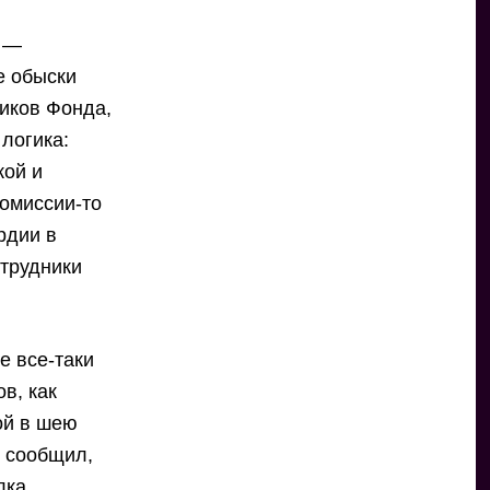
» —
е обыски
иков Фонда,
 логика:
кой и
комиссии-то
рдии в
отрудники
е все-таки
в, как
ой в шею
й сообщил,
лка.