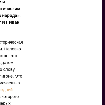
: и
итическим
 народа».
т NT Иван
Историческая
м. Неловко
стно, что
адцатом
по слову
лигоне. Это
амечаешь в
ледний
з которого
мерых