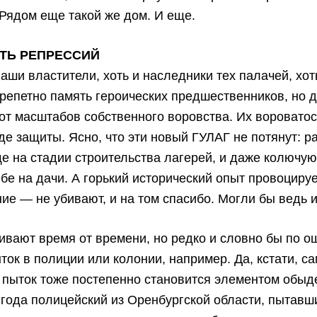
Рядом еще такой же дом. И еще.
ТЬ РЕПРЕССИЙ
ши властители, хоть и наследники тех палачей, хот
епетно память героических предшественников, но д
 от масштабов собственного воровства. Их вороватост
де защиты. Ясно, что эти новый ГУЛАГ не потянут: р
 на стадии строительства лагерей, и даже колючу
ебе на дачи. А горький исторический опыт провоциру
ие — не убивают, и на том спасибо. Могли бы ведь и
ивают время от времени, но редко и словно бы по о
ток в полиции или колонии, например. Да, кстати, с
пыток тоже постепенно становится элементом обыд
 года полицейский из Оренбургской области, пытавш