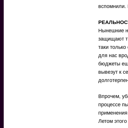
вспомнили. 
РЕАЛЬНОС
Нынешние на
защищают тр
таки только
для нас вро
бюджеты еще
вывезут к с
долготерпен
Впрочем, уб
процессе пы
применения 
Летом этого