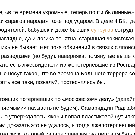
е, «в те времена укромные, теперь почти былинные
и «врагов народа» тоже под ударом. В деле ФБК, гд
 родителей, бабушек и даже бывших
супругов
сотрудн
наглядно, да и логика понятна, старинная чекистская
их» не бывает. Нет пока обвинений в связях с японс
 разведками (но будут, наверняка, помянутые выше 
зато есть лжесвидетели и лжепотерпевшие из Росгва
рые несут такое, что во времена Большого террора с
ять все-таки, пожалуй, постеснялись бы.
тоящих потерпевших по «московскому делу» (давайт
иняемыми» называть не будем), Самариддин Раджабо
ьно утверждалось, якобы попал пластиковой бутылк
у. Доказать это не удалось, и тогда лжепотерпевши
угал звук, который издала упавшая рядом с ним буты