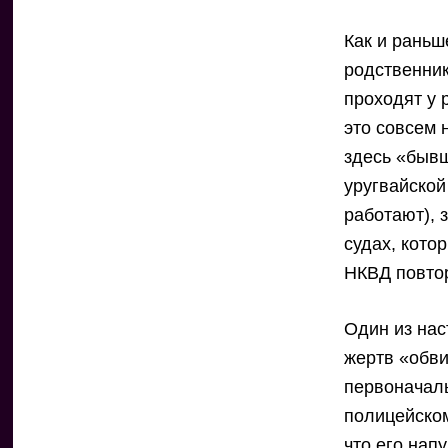
Как и раньш
родственник
проходят у
это совсем 
здесь «бывш
уругвайской
работают), 
судах, кото
НКВД повтор
Один из нас
жертв «обв
первоначал
полицейском
что его нап