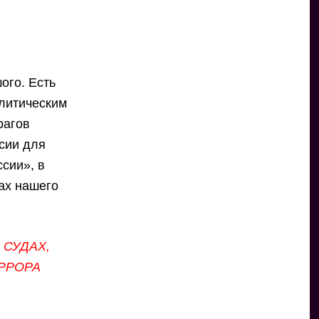
ого. Есть
олитическим
рагов
сии для
сии», в
ах нашего
 СУДАХ,
ЕРРОРА