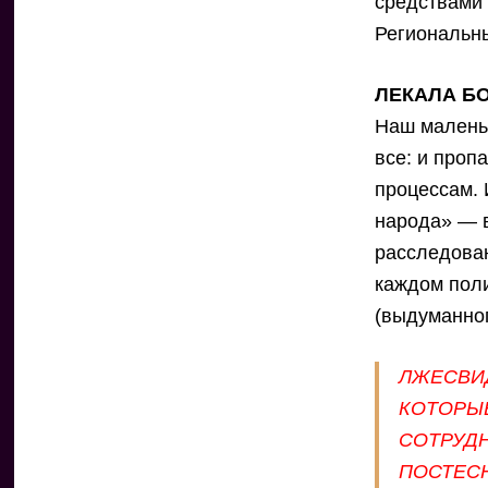
средствами 
Региональн
ЛЕКАЛА Б
Наш маленьк
все: и проп
процессам. 
народа» — в
расследован
каждом поли
(выдуманно
ЛЖЕСВИД
КОТОРЫЕ
СОТРУДН
ПОСТЕС