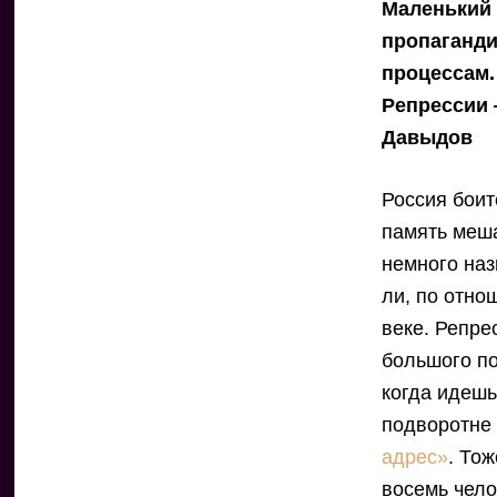
Маленький 
пропаганди
процессам.
Репрессии 
Давыдов
Россия боит
память меш
немного наз
ли, по отно
веке. Репре
большого по
когда идешь
подворотне 
адрес»
. То
восемь чело