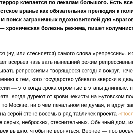
террор клепается по лекалам большого. Есть все
стское вранье как обязательная прелюдия к пол
 И поиск заграничных вдохновителей для «врагов
— хроническая болезнь режима, пишет колумнис
ся (ну, или стесняется) самого слова «репрессии». 
ает всерьез называть нынешний режим репрессивны
ывать репрессиями творящееся сегодня вокруг, нече
шению к тем, кого государство убивало зверски в дв
ссии — это когда срока огромные в этапы длинные, 
эта. Когда дуреют от крови чекисты на Бутовском по
 по Москве, ни о чем печальном не думая, и вдруг з
на серой стене восемь в ряд табличек проекта
«Пос
же серых, неброских, стеснительных. Обычный дом, и
век вышло, чтобы не вернуться. Вернее — про вось