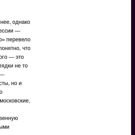
ннее, однако
рессии —
ло» перевело
понятно, что
ого — это
лядки не то
 —
сты, но и
о
 московские,
твенную
быми