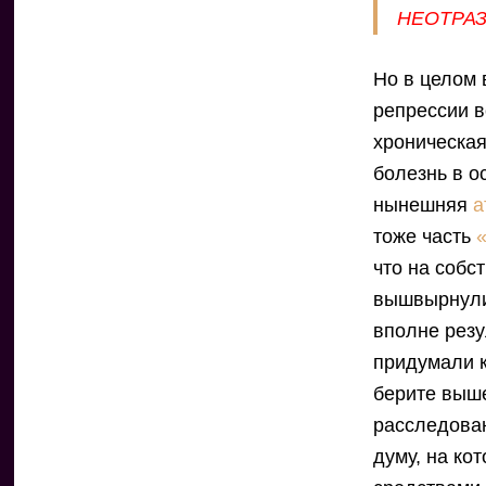
НЕОТРАЗ
Но в целом 
репрессии в
хроническая
болезнь в о
нынешняя
а
тоже часть
что на соб
вышвырнули 
вполне резу
придумали к
берите выше
расследован
думу, на ко