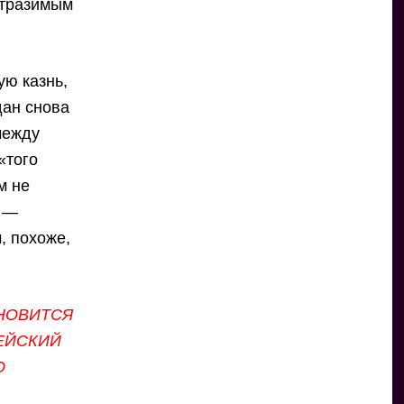
отразимым
ую казнь,
ан снова
между
«того
м не
о —
, похоже,
НОВИТСЯ
ЕЙСКИЙ
О