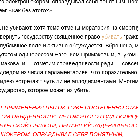
го электрошокером, оправдывал себя понятным, не
м: «Как без этого?»
 не убивают, хотя тема отмены моратория на смертн
 вернуть государству священное право
убивать
гражд
публичное поле и активно обсуждается. Вброшена, 
путатом-единороссом Евгением Примаковым, внуком 
имакова, и — отметим справедливости ради — совсе
доедом из числа парламентариев. Что поразительн
идею встречают чуть ли не аплодисментами. Многим
сударство, которое может их убить.
КТ ПРИМЕНЕНИЯ ПЫТОК ТОЖЕ ПОСТЕПЕННО СТА
ТОМ ОБЫДЕННОСТИ. ЛЕТОМ ЭТОГО ГОДА ПОЛИЦ
НБУРГСКОЙ ОБЛАСТИ, ПЫТАВШИЙ ЗАДЕРЖАННОГ
ОШОКЕРОМ, ОПРАВДЫВАЛ СЕБЯ ПОНЯТНЫМ,