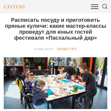
CIVITAS
ОБЩЕСТВО
ПОЛИТИКА
БИЗНЕС И ФИНАНСЫ
Расписать посуду и приготовить
пряные куличи: какие мастер-классы
проведут для юных гостей
фестиваля «Пасхальный дар»
4 мая 2024
ОБЩЕСТВО