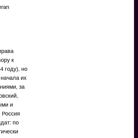
eran
права
ору к
4 году), но
 начала их
ниями, за
овский,
ыми и
 Россия
дат: по
тически