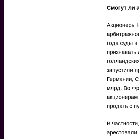
Смогут ли 
Акционеры 
арбитражног
года суды в
признавать 
голландски
запустили п
Германии, С
млрд. Во Фр
акционерам 
продать с п
В частност
арестовали 