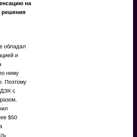
енсацию на
о решения
не обладал
ацией и
а
по нему
о. Поэтому
 ДЭХ с
бразом,
нил
лее $50
а
ать