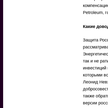
компенсацию
Petroleum, 
Какие дово
Защита Росс
рассматрив
Энергетичес
так и не ра
инвестиций
которыми вс
Леонид Нев
добросовес
также обрат
версии росс