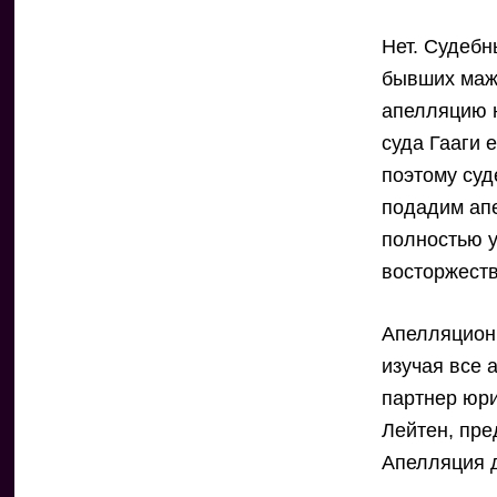
Нет. Судеб
бывших маж
апелляцию н
суда Гааги 
поэтому суд
подадим апе
полностью у
восторжеств
Апелляционн
изучая все 
партнер юри
Лейтен, пр
Апелляция д