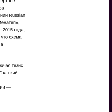
пертное
ра
нии Russian
«Менатеп», —
е 2015 года,
 что схема
ла
ючая тезис
Гаагский
тии —