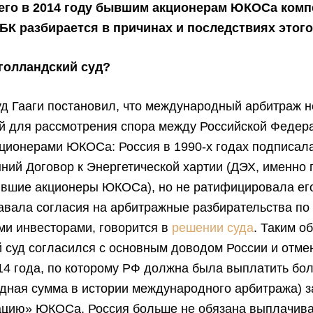
его в 2014 году бывшим акционерам ЮКОСа комп
РБК разбирается в причинах и последствиях этог
голландский суд?
д Гааги постановил, что международный арбитраж 
й для рассмотрения спора между Российской Федер
ционерами ЮКОСа: Россия в 1990-х годах подписал
ний Договор к Энергетической хартии (ДЭХ, именно 
ывшие акционеры ЮКОСа), но не ратифицировала ег
авала согласия на арбитражные разбирательства по
ми инвесторами, говорится в
решении суда
. Таким о
 суд согласился с основным доводом России и отме
4 года, по которому РФ должна была выплатить бо
дная сумма в истории международного арбитража) з
ацию» ЮКОСа. Россия больше не обязана выплачив