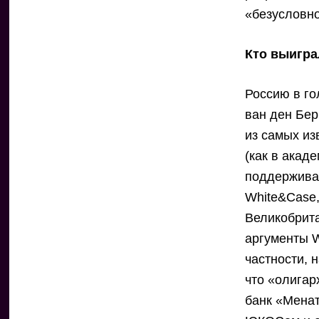
«безусловно
Кто выигра
Россию в г
ван ден Бер
из самых из
(как в акаде
поддержива
White&Case
Великобрита
аргументы W
частности, 
что «олигар
банк «Менат