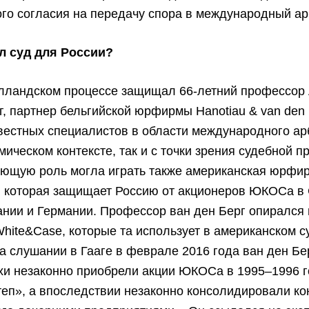
го согласия на передачу спора в международный ар
л суд для России?
олландском процессе защищал 66-летний профессор
г, партнер бельгийской юрфирмы Hanotiau & van den 
вестных специалистов в области международного а
мическом контексте, так и с точки зрения судебной пр
ющую роль могла играть также американская юрфи
, которая защищает Россию от акционеров ЮКОСа в
нии и Германии. Профессор ван ден Берг опирался 
hite&Case, которые та использует в американском с
на слушании в Гааге в феврале 2016 года ван ден Бе
хи незаконно приобрели акции ЮКОСа в 1995–1996 г
еп», а впоследствии незаконно консолидировали ко