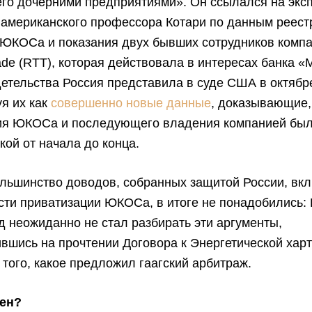
го дочерними предприятиями». Он ссылался на экс
 американского профессора Котари по данным реест
 ЮКОСа и показания двух бывших сотрудников компа
rade (RTT), которая действовала в интересах банка 
детельства Россия представила в суде США в октябр
я их как
совершенно новые данные
, доказывающие,
ия ЮКОСа и последующего владения компанией бы
ой от начала до конца.
льшинство доводов, собранных защитой России, вкл
сти приватизации ЮКОСа, в итоге не понадобились: 
д неожиданно не стал разбирать эти аргументы,
вшись на прочтении Договора к Энергетической хар
 того, какое предложил гаагский арбитраж.
чен?