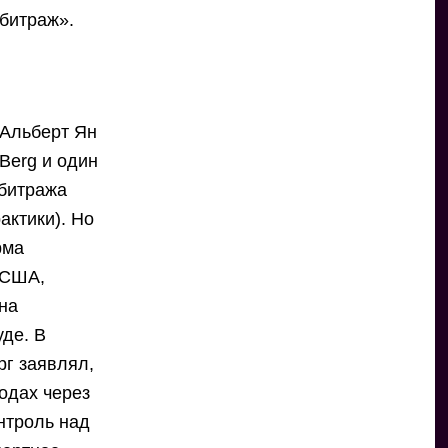
битраж».
 Альберт Ян
Berg и один
рбитража
актики). Но
рма
 США,
на
уде. В
рг заявлял,
одах через
нтроль над