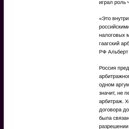
играл роль 
«Это внутр
российским
налоговых м
гаагский а
РФ Альберт 
Россия пре
арбитражног
одном аргум
значит, не 
арбитраж. Х
договора до
была связан
разрешении 