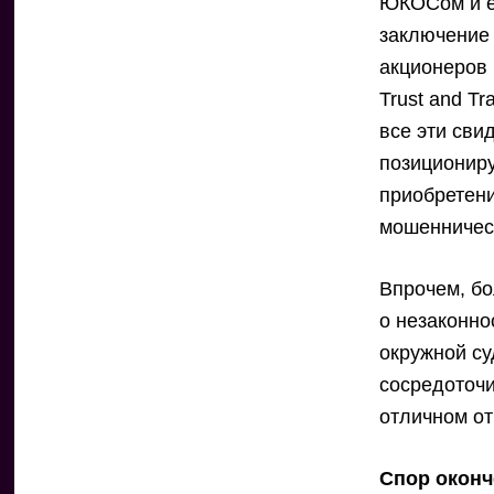
ЮКОСом и е
заключение
акционеров
Trust and T
все эти сви
позициониру
приобретен
мошенническ
Впрочем, бо
о незаконно
окружной су
сосредоточи
отличном от
Спор окон