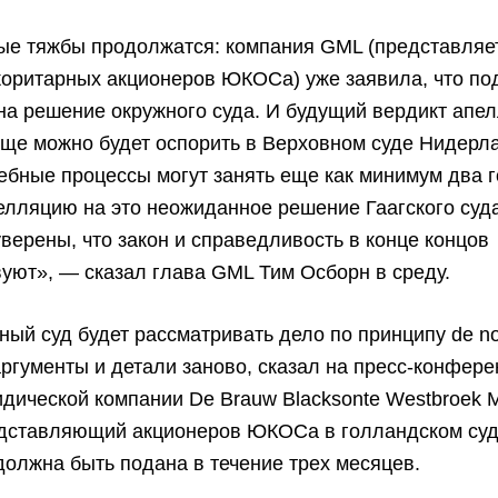
ные тяжбы продолжатся: компания GML (представляе
оритарных акционеров ЮКОСа) уже заявила, что по
а решение окружного суда. И будущий вердикт апе
еще можно будет оспорить в Верховном суде Нидерл
ебные процессы могут занять еще как минимум два 
лляцию на это неожиданное решение Гаагского суд
верены, что закон и справедливость в конце концов
уют», — сказал глава GML Тим Осборн в среду.
ый суд будет рассматривать дело по принципу de no
аргументы и детали заново, сказал на пресс-конфер
дической компании De Brauw Blacksonte Westbroek 
едставляющий акционеров ЮКОСа в голландском суд
олжна быть подана в течение трех месяцев.