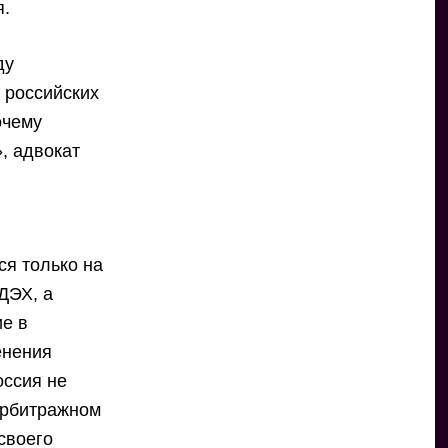
я.
ду
 российских
очему
, адвокат
ся только на
ДЭХ, а
ие в
енения
оссия не
арбитражном
своего