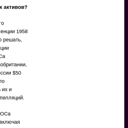
х активов?
го
венции 1958
ю решать,
иции
Са
кобритании,
ссии $50
ло
 их и
апелляций.
КОСа
 включая