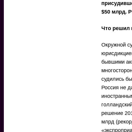
присудивш
$50 млрд. 
Что решил 
Окружной су
юрисдикцие
бывшими ак
многосторон
судились б
Россия не д
иностранны
голландский
решение 201
млрд (рекор
«экспропри