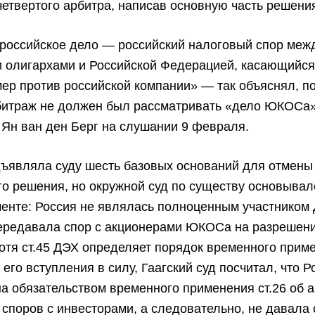
четвертого арбитра, написав основную часть решени
ироссийское дело — российский налоговый спор меж
и олигархами и Российской Федерацией, касающийся
ер против российской компании» — так объяснял, п
рбитраж не должен был рассматривать «дело ЮКОСа»
Ян ван ден Берг на слушании 9 февраля.
дъявляла суду шесть базовых оснований для отмены
о решения, но окружной суд по существу основывал
енте: Россия не являлась полноценным участником 
передавала спор с акционерами ЮКОСа на разрешен
отя ст.45 ДЭХ определяет порядок временного прим
 его вступления в силу, Гаагский суд посчитал, что Р
а обязательством временного применения ст.26 об 
споров с инвесторами, а следовательно, не давала 