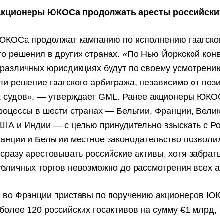
акционеры ЮКОСа продолжать аресты российски
ЮКОСа продолжат кампанию по исполнению гаагско
о решения в других странах. «По Нью-Йоркской кон
 различных юрисдикциях будут по своему усмотрени
ли решение гаагского арбитража, независимо от поз
х судов», — утверждает GML. Ранее акционеры ЮКО
роцессы в шести странах — Бельгии, Франции, Вели
ША и Индии — с целью принудительно взыскать с Ро
анции и Бельгии местное законодательство позволи
сразу арестовывать российские активы, хотя забрать
убличных торгов невозможно до рассмотрения всех 
и, во Франции приставы по поручению акционеров Ю
более 120 российских госактивов на сумму €1 млрд,