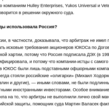
 компаниям Hulley Enterprises, Yukos Universal и Vet
говорится в решении окружного суда.
ды использовала Россия?
ии, в частности, доказывала, что арбитраж не имел 
ать исковые требования акционеров ЮКОСа по Догов
кой хартии, потому что Россия подписала ДЭХ (в 199
тифицировала, и потому что компании-истцы с самого
 в ЮКОС были лишь подставными офшорными компа
егда стояли российские «олигархи» (Михаил Ходорк
злин и другие), — иными словами, не были подлинн
тными иностранными инвесторами. Особое внимание
ила на то, что арбитры не выполнили лично свой ман
ийской защиты, помощник суда Мартин Валасек фак