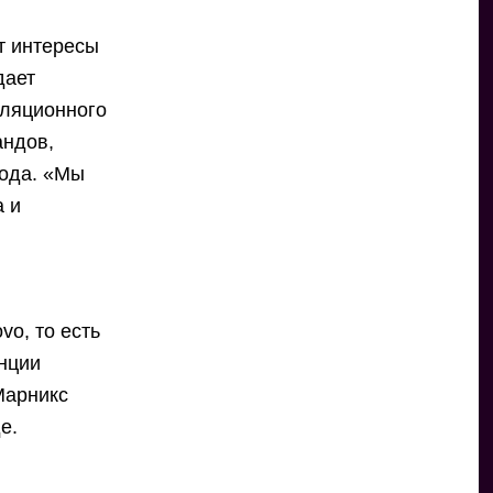
т интересы
дает
лляционного
андов,
года. «Мы
а и
vo, то есть
енции
Марникс
е.