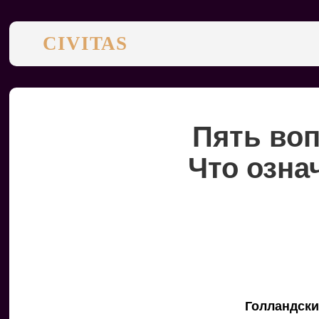
CIVITAS
Пять во
Что озна
Голландски