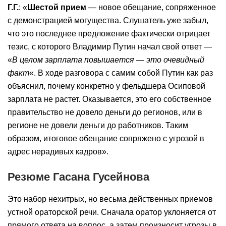
Г.Г.
: «
Шестой прием
— новое обещание, сопряженное
с демонстрацией могущества. Слушатель уже забыл,
что это последнее предложение фактически отрицает
тезис, с которого Владимир Путин начал свой ответ —
«
В целом зарплата повышается — это очевидный
факт
«. В ходе разговора с самим собой Путин как раз
объяснил, почему конкретно у фельдшера Осиповой
зарплата не растет. Оказывается, это его собственное
правительство не довело деньги до регионов, или в
регионе не довели деньги до работников. Таким
образом, итоговое обещание сопряжено с угрозой в
адрес нерадивых кадров».
Резюме Гасана Гусейнова
Это набор нехитрых, но весьма действенных приемов
устной ораторской речи. Сначала оратор уклоняется от
прямого ответа на вопрос, а затем произносит угрозы в