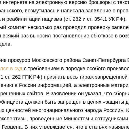
в интернете на электронную версию брошюры с текс
аньского, возмутилась и написала заявление о про
 и реабилитации нацизма (ст. 282 и ст. 354.1 УК РФ).
й комитет несколько раз проводил проверку заявле
 всякий раз выносил постановление об отказе в во
дела.
юне прокурор Московского района Санкт-Петербурга
лся в суд
с требованием в порядке особого произво
. 1 ст. 262 ГПК РФ) признать весь тираж запрещенной 
нению в России информацией, а электронные матери
прещенных сайтов. В заявлении он указал, что сборн
ублициста должен быть запрещен в целях «защиты д
х ценностей многонационального народа России». К
экспертизы, проведенные Минюстом и сотрудниками
Герцена. В них утверждается, что в статьях «выявл