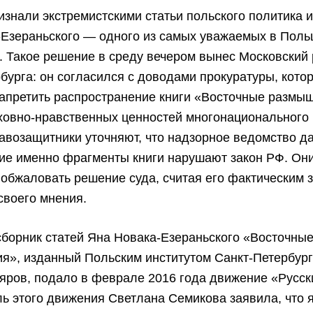
изнали экстремистскими статьи польского политика 
-Езераньского — одного из самых уважаемых в Пол
 Такое решение в среду вечером вынес Московский
бурга: он согласился с доводами прокуратуры, кото
запретить распространение книги «Восточные размы
ховно-нравственных ценностей многонационального
авозащитники уточняют, что надзорное ведомство д
кие именно фрагменты книги нарушают закон РФ. Он
обжаловать решение суда, считая его фактическим 
своего мнения.
борник статей Яна Новака-Езераньского «Восточны
я», изданный Польским институтом Санкт-Петербур
яров, подало в феврале 2016 года движение «Русски
ь этого движения Светлана Семикова заявила, что 