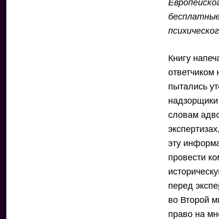
Европейско
бесплатные
психическо
Книгу напеч
ответчиком 
пытались ут
надзорщики
словам адво
экспертизах
эту информа
провести ко
историческу
перед эксп
во Второй 
право на мн