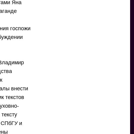
тами Яна
паганде
ния госпожи
збуждении
 Владимир
дства
к
алы внести
ик текстов
уховно-
 тексту
 СПбГУ и
ены