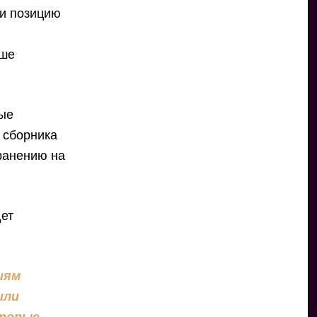
ли позицию
аше
вые
 сборника
ранению на
дет
иям
или