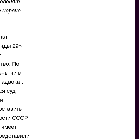
роводят
 нервно-
пал
анды 29»
и
тво. По
ены ни в
 адвокат,
ся суд
 и
оставить
ности СССР
 имеет
представили