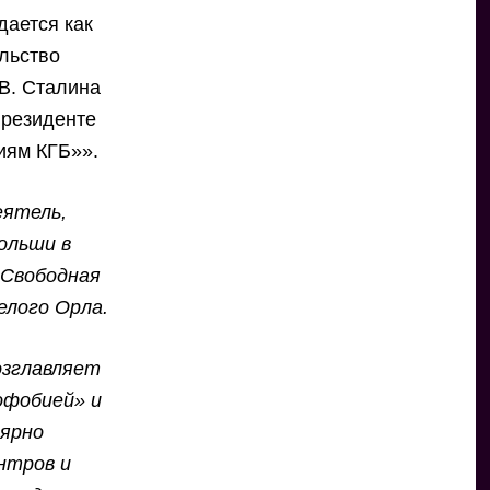
дается как
ольство
 В. Сталина
президенте
циям КГБ»».
еятель,
ольши в
«Свободная
елого Орла.
озглавляет
офобией» и
лярно
нтров и