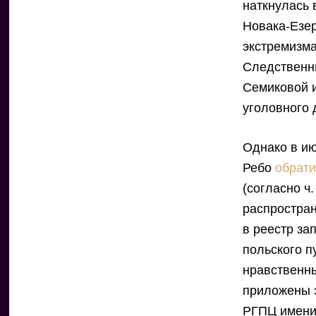
наткнулась 
Новака-Езер
экстремизма
Следственны
Семиковой и
уголовного 
Однако в и
Ребо
обрати
(согласно ч
распростра
в реестр за
польского п
нравственны
приложены 
РГПЦ имени 