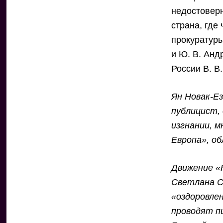
недостоверн
страна, где
прокуратуры
и Ю. В. Анд
России В. В
Ян Новак-Е
публицист,
изгнании, 
Европа», о
Движение «Р
Светлана С
«оздоровлен
проводят п