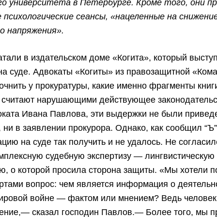
го университета в Петербурге. Кроме того, они п
 психологические сеансы, «нацеленные на снижение
го напряжения».
атали в издательском доме «Когита», который высту
на суде. Адвокаты «Когиты» из правозащитной «Ком
очнить у прокуратуры, какие именно фрагменты книг
 считают нарушающими действующее законодательс
ката Ивана Павлова, эти выдержки не были привед
, ни в заявлении прокурора. Однако, как сообщил “Ъ”
цию на суде так получить и не удалось. Не согласил
мплексную судебную экспертизу — лингвистическую
ю, о которой просила сторона защиты. «Мы хотели п
ертами вопрос: чем является информация о деятель
мировой войне — фактом или мнением? Ведь человек
ение,— сказал господин Павлов.— Более того, мы 