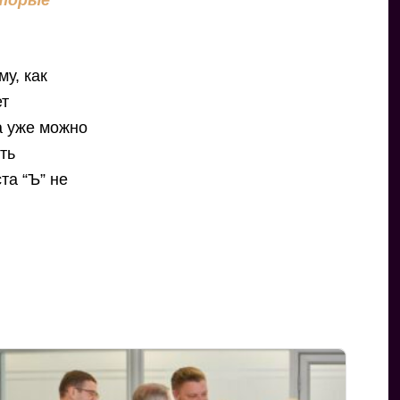
оторые
у, как
ет
а уже можно
ть
та “Ъ” не