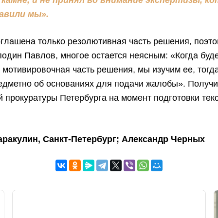
 камне, и не принял во внимание экспертизы, к
авили мы».
глашена только резолютивная часть решения, поэтом
подин Павлов, многое остается неясным: «Когда буд
 мотивировочная часть решения, мы изучим ее, тогд
едметно об основаниях для подачи жалобы». Получи
 прокуратуры Петербурга на момент подготовки текс
ракулин, Санкт-Петербург; Александр Черных