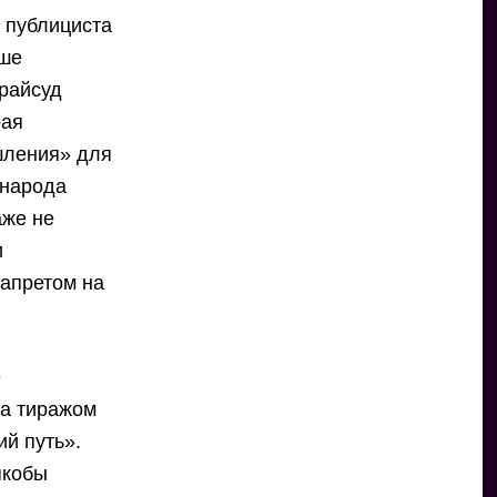
и публициста
ьше
 райсуд
рая
шления» для
 народа
аже не
и
запретом на
е
га тиражом
й путь».
якобы