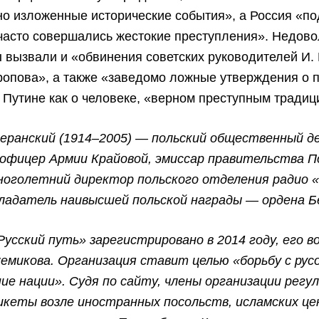
о изложенные исторические события», а Россия «по
 часто совершались жестокие преступления». Недов
 вызвали и «обвинения советских руководителей И.
ропова», а также «заведомо ложные утверждения о 
. Путине как о человеке, «верном преступным тради
зеранский (1914–2005) — польский общественный д
 офицер Армии Крайовой, эмиссар правительства П
многолетний директор польского отделения радио 
бладатель наивысшей польской награды — ордена Б
усский путь» зарегистрировано в 2014 году, его в
емикова. Организация ставит целью «борьбу с рус
ие нации». Судя по сайту, члены организации регу
икеты возле иностранных посольств, исламских це