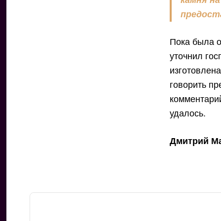
камня на
предост
Пока была о
уточнил гос
изготовлена
говорить пр
комментарий
удалось.
Дмитрий Ма