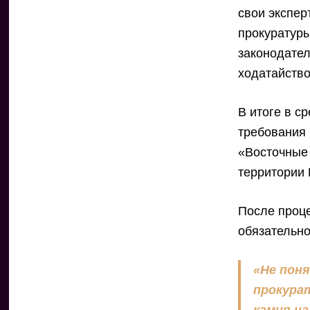
свои экспер
прокуратуры
законодател
ходатайство
В итоге в с
требования 
«Восточные
территории
После проце
обязательн
«Не пон
прокура