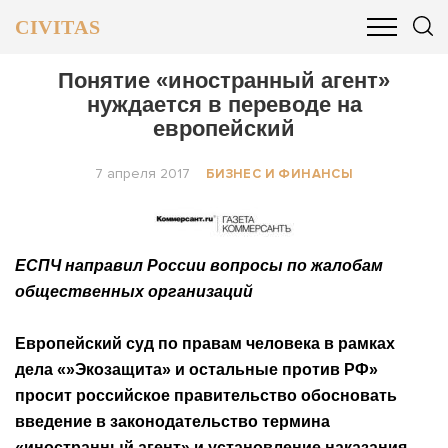
CIVITAS
ОБЩЕСТВО
ПОЛИТИКА
БИЗНЕС И ФИНАНСЫ
Понятие «иностранный агент»
нуждается в переводе на
европейский
7 апреля 2017
БИЗНЕС И ФИНАНСЫ
ЕСПЧ направил России вопросы по жалобам
общественных организаций
Европейский суд по правам человека в рамках
дела «»Экозащита» и остальные против РФ»
просит российское правительство обосновать
введение в законодательство термина
«иностранный агент» и установление наказания