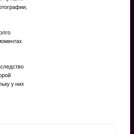
фотографии,
олго
моментах
аследство
торой
ьку у них