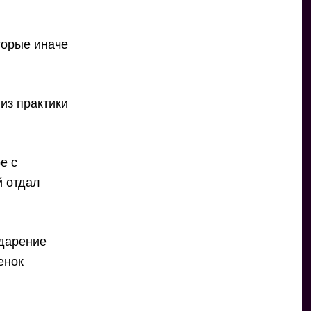
торые иначе
из практики
е с
й отдал
 дарение
енок