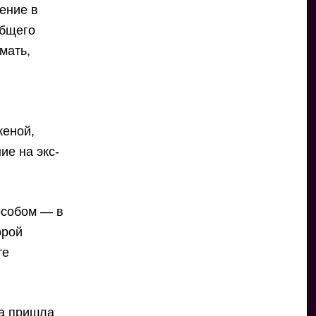
ение в
общего
мать,
женой,
ие на экс-
особом — в
орой
те
на пришла