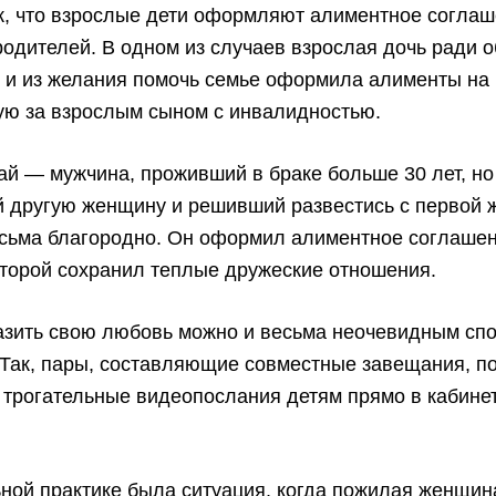
к, что взрослые дети оформляют алиментное соглаш
одителей. В одном из случаев взрослая дочь ради 
 и из желания помочь семье оформила алименты на 
ю за взрослым сыном с инвалидностью.
ай — мужчина, проживший в браке больше 30 лет, но
 другую женщину и решивший развестись с первой 
сьма благородно. Он оформил алиментное соглашен
которой сохранил теплые дружеские отношения.
азить свою любовь можно и весьма неочевидным сп
 Так, пары, составляющие совместные завещания, п
 трогательные видеопослания детям прямо в кабине
ной практике была ситуация, когда пожилая женщи