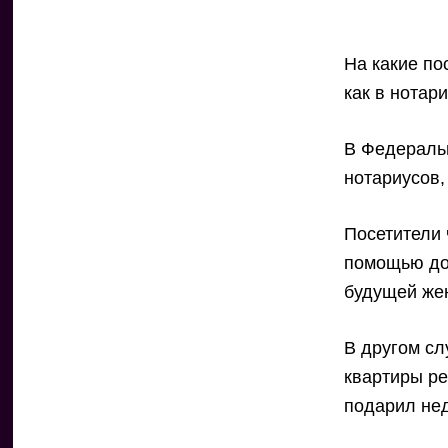
На какие по
как в нотар
В Федеральн
нотариусов,
Посетители 
помощью до
будущей же
В другом сл
квартиры ре
подарил не