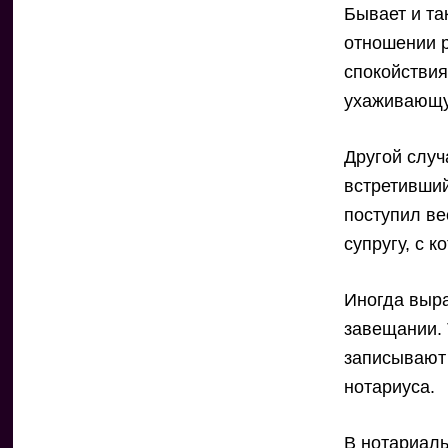
Бывает и та
отношении р
спокойствия
ухаживающу
Другой случ
встретивший
поступил ве
супругу, с 
Иногда выр
завещании.
записывают
нотариуса.
В нотариаль