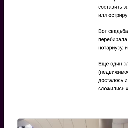
составить з
иллюстриру
Вот свадьба
перебирала
нотариусу, 
Еще один с
(недвижимос
досталось и
сложились 