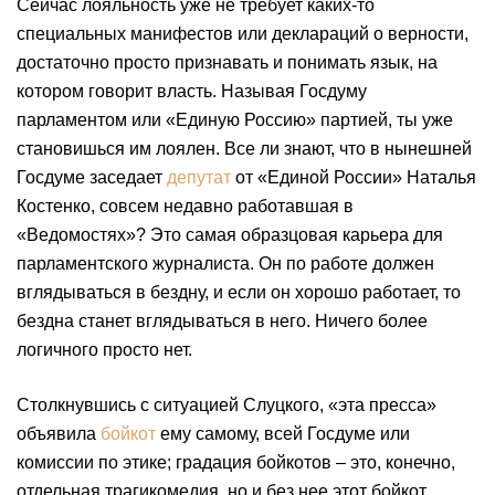
Сейчас лояльность уже не требует каких-то
специальных манифестов или деклараций о верности,
достаточно просто признавать и понимать язык, на
котором говорит власть. Называя Госдуму
парламентом или «Единую Россию» партией, ты уже
становишься им лоялен. Все ли знают, что в нынешней
Госдуме заседает
депутат
от «Единой России» Наталья
Костенко, совсем недавно работавшая в
«Ведомостях»? Это самая образцовая карьера для
парламентского журналиста. Он по работе должен
вглядываться в бездну, и если он хорошо работает, то
бездна станет вглядываться в него. Ничего более
логичного просто нет.
Столкнувшись с ситуацией Слуцкого, «эта пресса»
объявила
бойкот
ему самому, всей Госдуме или
комиссии по этике; градация бойкотов – это, конечно,
отдельная трагикомедия, но и без нее этот бойкот