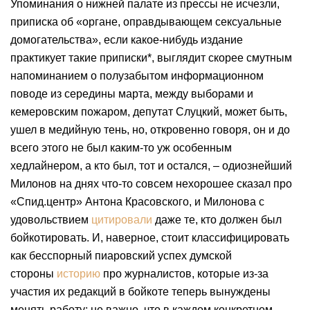
Упоминания о нижней палате из прессы не исчезли,
приписка об «органе, оправдывающем сексуальные
домогательства», если какое-нибудь издание
практикует такие приписки*, выглядит скорее смутным
напоминанием о полузабытом информационном
поводе из середины марта, между выборами и
кемеровским пожаром, депутат Слуцкий, может быть,
ушел в медийную тень, но, откровенно говоря, он и до
всего этого не был каким-то уж особенным
хедлайнером, а кто был, тот и остался, – одиознейший
Милонов на днях что-то совсем нехорошее сказал про
«Спид.центр» Антона Красовского, и Милонова с
удовольствием
цитировали
даже те, кто должен был
бойкотировать. И, наверное, стоит классифицировать
как бесспорный пиаровский успех думской
стороны
историю
про журналистов, которые из-за
участия их редакций в бойкоте теперь вынуждены
менять работу; не важно, что в каждом конкретном