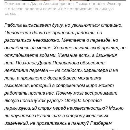
Поливанова Диана Александровна. Психогенеалог. Эксперт
в области родовой памяти и её воздействия на личную
жизнь.
Работа высасывает душу, но увольняться страшно.
Отношения давно не приносят радости, но
расстаться невозможно. Мечтаете о переезде, но
остаётесь на месте. Хотите начать свой проект, но
откладываете годами. Желание есть, а движения
нет. Психолог Диана Поливанова объясняет:
нежелание перемен — не слабость характера и не
лень, а проявление древнейшего механизма
выживания, который в современном мире может
работать против нас. Почему мозг воспринимает
любую новизну как угрозу? Откуда берётся
парализующий страх перед неизвестностью? Можно
ли научиться делать шаг в сторону желаемых
изменений, не проваливаясь в панику? Разберём