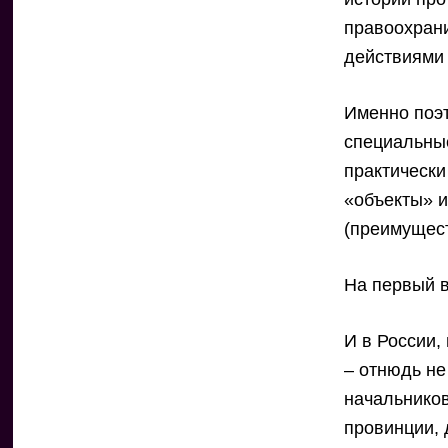
правоохран
действиями
Именно поэт
специальные
практически
«объекты» и
(преимущест
На первый в
И в России,
– отнюдь не
начальников
провинции, 