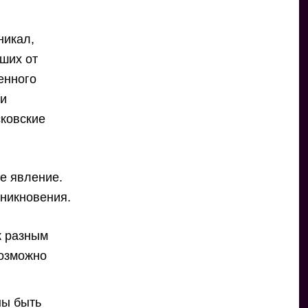
никал,
вших от
енного
ри
сковские
е явление.
зникновения.
к разным
возможно
ны быть