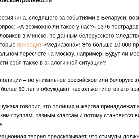
 бесконтрольности
оссиянина, следящего за событиями в Беларуси, воз
опрос: «А возможно ли такое у нас?» 1376 пострада
ловиков в Минске, по данным белорусского Следств
оторые
приводит
«Медиазона»! Это больше 10 000 п
льном пересчете на Москву, например. Будут ли мо
сти себя также в аналогичной ситуации?
полиции – не уникальное российское или белорусско
 более 50 лет и обсуждают несколько гипотез его во
 чужака говорит, что полиция и жертва принадлежат 
ским группам, разным классам и потому становится 
е.
зационная теория предсказывает, что стимулы долж