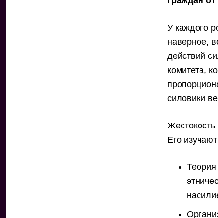
граждан от
У каждого р
наверное, в
действий си
комитета, к
пропорциона
силовики ве
Жестокость 
Его изучают
Теория
этниче
насили
Органи