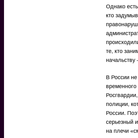
Однако есть
кто задумыв
правонаруш
администрат
происходили
те, кто зан
начальству
В России не
временного
Росгвардии,
полиции, ко
России. Поэ
серьезный и
на плечи «с