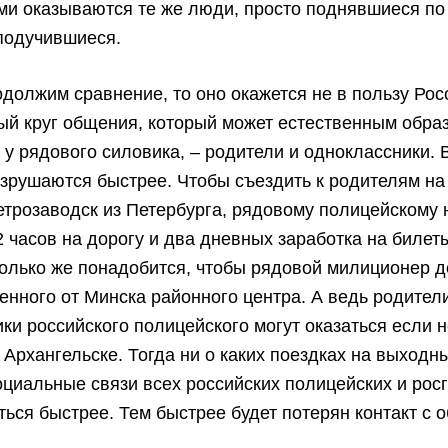
ми оказываются те же люди, просто поднявшиеся по
подучившиеся.
должим сравнение, то оно окажется не в пользу Рос
ый круг общения, который может естественным обра
 у рядового силовика, – родители и одноклассники. 
азрушаются быстрее. Чтобы съездить к родителям н
етрозаводск из Петербурга, рядовому полицейскому
2 часов на дорогу и два дневных заработка на билет
олько же понадобится, чтобы рядовой милиционер 
енного от Минска районного центра. А ведь родител
ки российского полицейского могут оказаться если н
о Архангельске. Тогда ни о каких поездках на выходн
оциальные связи всех российских полицейских и рос
ься быстрее. Тем быстрее будет потерян контакт с 