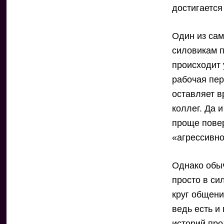
достигается
Один из сам
силовикам п
происходит 
рабочая пер
оставляет в
коллег. Да 
проще повер
«агрессивн
Однако обыч
просто в си
круг общени
ведь есть и
историй пр