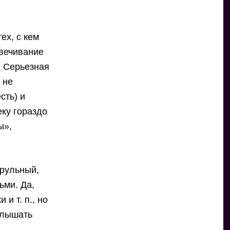
ех, с кем
овечивание
. Серьезная
 не
сть) и
еку гораздо
ы»,
трульный,
ьми. Да,
и т. п., но
слышать