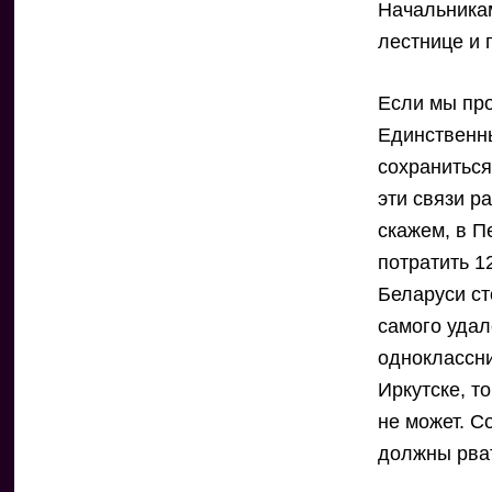
Начальника
лестнице и 
Если мы про
Единственн
сохраниться
эти связи р
скажем, в П
потратить 1
Беларуси ст
самого удал
одноклассни
Иркутске, т
не может. С
должны рват