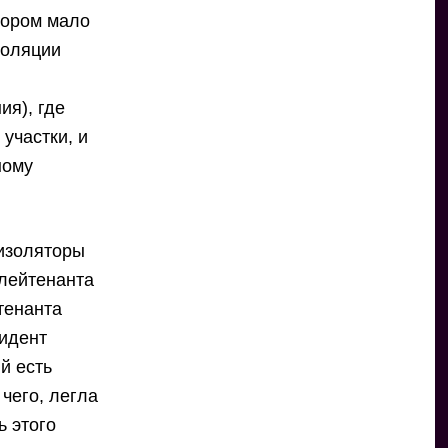
тором мало
золяции
ия), где
участки, и
ному
 изоляторы
лейтенанта
тенанта
зидент
й есть
 чего, легла
ь этого