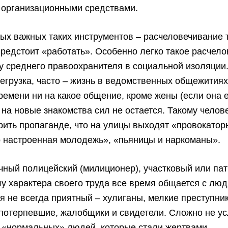
 организационными средствами.
ых важных таких инструментов – расчеловечивание т
редстоит «работать». Особенно легко такое расчел
у среднего правоохранителя в социальной изоляции
егрузка, часто – жизнь в ведомственных общежитиях
ремени ни на какое общение, кроме жены (если она е
и на новые знакомства сил не остается. Такому челов
ить пропаганде, что на улицы выходят «провокатор
о настроенная молодежь», «пьяницы и наркоманы».
ный полицейский (милиционер), участковый или па
лу характера своего труда все время общается с люд
я не всегда приятный – хулиганы, мелкие преступники 
 потерпевшие, жалобщики и свидетели. Сложно не у
о «нормальных» людей, которые стали жертвами