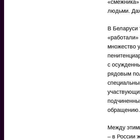
«смежника» 
людьми. Даж
В Беларуси 
«работали» 
множество у
пенитенциар
с осужденн
рядовым по
специальны
участвующих
подчиненны
обращению
Между этим
– в России 