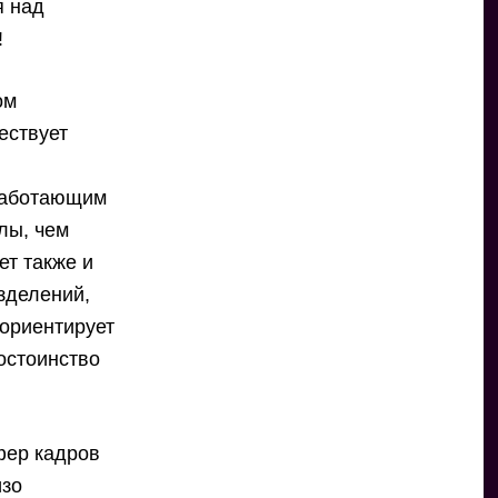
я над
!
ом
ествует
 работающим
лы, чем
т также и
зделений,
 ориентирует
остоинство
фер кадров
изо