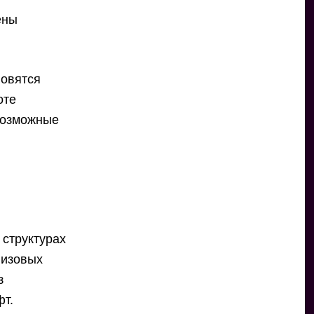
ены
новятся
оте
евозможные
 структурах
низовых
з
фт.