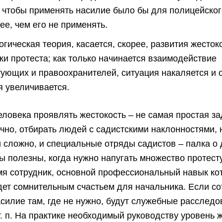
, чтобы применять насилие было бы для полицейско
ее, чем его не применять.
гическая теория, касается, скорее, развития жесток
ки протеста; как только начинается взаимодействие
тующих и правоохранителей, ситуация накаляется и 
я увеличивается.
еловека проявлять жестокость – не самая простая за
чно, отбирать людей с садистскими наклонностями, н
 сложно, и специальные отряды садистов – палка о 
ы полезны, когда нужно напугать множество протест
я сотрудник, основной профессиональный навык ко
дет сомнительным счастьем для начальника. Если со
силие там, где не нужно, будут служебные расследо
т. п. На практике необходимый руководству уровень 