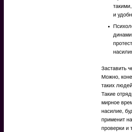
такими
и удобн
Психоло
динами
протес
насили
Заставить ч
Можно, коне
таких людей
Такие отряд
мирное врем
насилие, бу
применит на
проверки и 