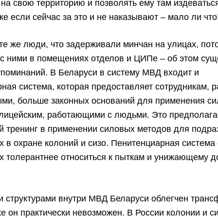
на свою территорию и позволять ему там издеватьс
е если сейчас за это и не наказывают – мало ли что
те же люди, что задерживали минчан на улицах, пот
с ними в помещениях отделов и ЦИПе – об этом сущ
поминаний. В Беларуси в систему МВД входит и
ная система, которая предоставляет сотрудникам,
ыми, больше законных оснований для применения си
лицейским, работающими с людьми. Это предполагае
й тренинг в применении силовых методов для подра
 в охране колоний и сизо. Пенитенциарная система
х толерантнее относиться к пыткам и унижающему д
.
и структурами внутри МВД Беларуси облегчен транс
же он практически невозможен. В России колонии и с