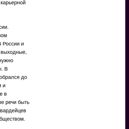
 карьерной
сии.
зом
В России и
а выходные,
 нужно
ы. В
добрался до
и и
е в
ые речи быть
гвардейцев
обществом.