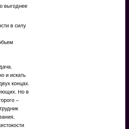
го выгоднее
ости в силу
объем
дача.
о и искать
двух концах.
ующих. Но в
торого –
трудник
вания,
жестокости