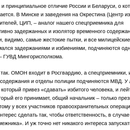
 и принципиальное отличие России и Беларуси, о ко
ается. В Минске и заведения на Окрестина (Центр и
ителей, ЦИП, – аналог нашего спецприемника для
ивно задержанных и изолятор временного содержан
, видимо, самые жестокие пытки, и все милицейские 
имался задержаниями и избиениями, подчиняются од
 – ГУВД Мингорисполкома.
 так. ОМОН входит в Росгвардию, а спецприемники,
 содержания и отделы полиции подчиняются МВД. У 
 который привез «сдавать» избитого человека, и лей
торый его принимает, общий начальник – только пре
тому у всех участников правоохранительных операци
нтерес сделать так, чтобы ответственность, в случае
межника». И уж точно нет никакого интереса запускат