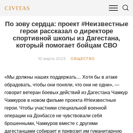
CIVITAS
ОБЩЕСТВО
ПОЛИТИКА
БИЗНЕС И ФИНАНСЫ
По зову сердца: проект #Неизвестные
герои рассказал о директоре
спортивной школы из Дагестана,
который помогает бойцам СВО
10 марта 2023
ОБЩЕСТВО
«Мы должны наших поддержать… Хотя бы в атаке
обрадовать, чтобы они поняли, что они не одни», —
говорит ветеран боевых действий из Дагестана Чамкур
Чамкуров в новом фильме проекта #Неизвестные
герои. Чтобы участники специальной военной
операции на Донбассе не чувствовали себя
брошенными, Чамкуров вместе с другими
дагестанцами собирает и привозит им гуманитарную