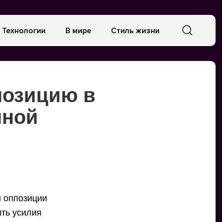
Технологии
В мире
Стиль жизни
позицию в
нной
 оппозиции
ить усилия