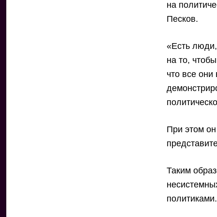
на политиче
Песков.
«Есть люди,
на то, чтоб
что все они
демонстриро
политическ
При этом он
представите
Таким образ
несистемных
политиками