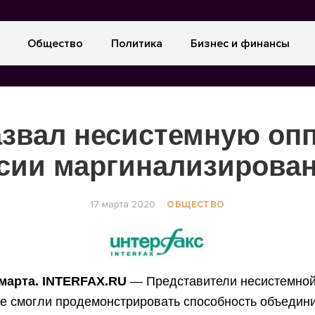
Общество
Политика
Бизнес и финансы
азвал несистемную оп
сии маргинализирова
17 марта 2020
ОБЩЕСТВО
 марта. INTERFAX.RU
— Представители несистемной
не смогли продемонстрировать способность объедин