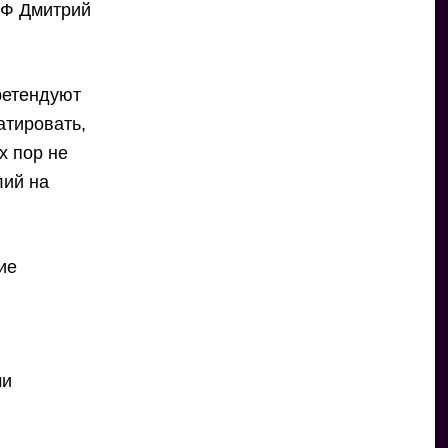
РФ Дмитрий
ретендуют
атировать,
х пор не
лий на
ие
ми