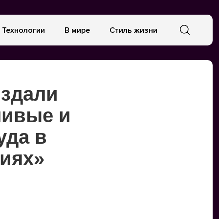
Технологии
В мире
Стиль жизни
издали
ливые и
уда в
иях»