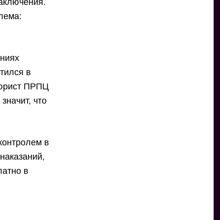
заключения.
лема:
ениях
атился в
 юрист ПРПЦ
значит, что
контролем в
наказаний,
латно в