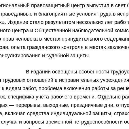
егиональный правозащитный центр выпустил в свет
праведливые и благоприятные условия труда в исп
». Издание стало результатом нескольких лет рабо
ного центра и Общественной наблюдательной комис
 прав человека в местах принудительного содержан
рая, опыта гражданского контроля в местах заключе
онсультирования и судебной защиты.
В издании освещены особенности трудоус
 трудовых отношений в исправительных учреждения
 к видам работ, проблема включения работы за решё
аж, специфика учёта рабочего времени. Отдельно р
дых — перерывы, выходные, праздничные дни, отпу
а, включая средства индивидуальной защиты, страх
 случая и вопросы временной нетрудоспособности о