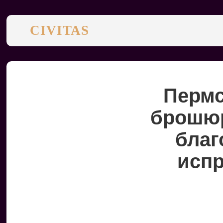
CIVITAS
Пермс
брошюр
благ
исп