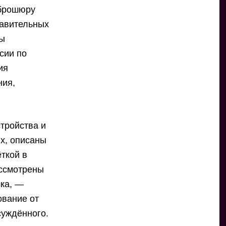
 брошюру
равительных
ты
сии по
ия
ния,
тройства и
х, описаны
ткой в
ассмотрены
ска, —
ование от
суждённого.