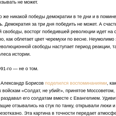
зывать не может.
о же никакой победы демократии в те дни и в помине
. Демократия за три дня победить не может. А счаст
 свободы, восторг победившей революции идет на с
ро, как облетает цвет черемухи по весне. Неумолимо 
еволюционной свободы наступает период реакции, т
леса истории.
991-го — не о том.
 Александр Борисов
поделился воспоминаниями
, ка
 войскам «Солдат, не убий!», принятое Моссоветом,
 раздавал его солдатам вместе с Евангелием. Удиви
щие отзывались на стук по танку, открывали люки и
безотказно. Эта картина в точности передает атмосф