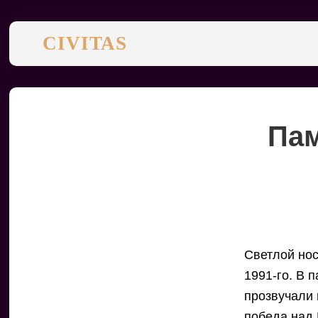
CIVITAS
Пам
Светлой нос
1991-го. В 
прозвучали 
победа над 