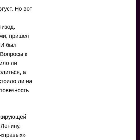
густ. Но вот
пизод.
ми, пришел
 И был
 Вопросы к
оило ли
олиться, а
стоило ли на
еловечность
окирующей
 Ленину,
и «правых»