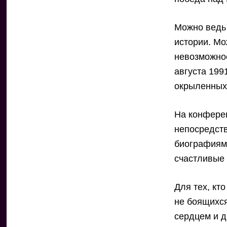
Можно ведь 
истории. Мо
невозможнос
августа 199
окрыленных
На конфере
непосредст
биографиями
счастливые 
Для тех, кт
не боящихся
сердцем и д