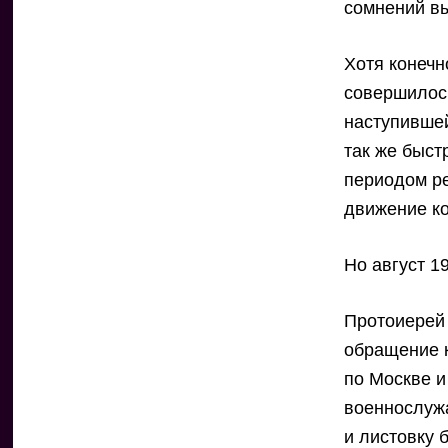
сомнений вы
Хотя конечн
совершилось
наступившей
так же быст
периодом р
движение ко
Но август 1
Протоиерей
обращение к
по Москве и
военнослужа
и листовку 