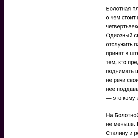
Болотная пл
о чем стоит
четвертьвек
Одиозный с
отслужить п
принят в шт
тем, кто пр
поднимать ш
не речи сво
нее поддава
— это кому 
На Болотно
не меньше. 
Сталину и р