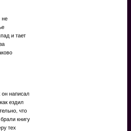
 не
ье
пад и тает
за
аково
к он написал
 как ездил
тельно, что
 брали книгу
еру тех