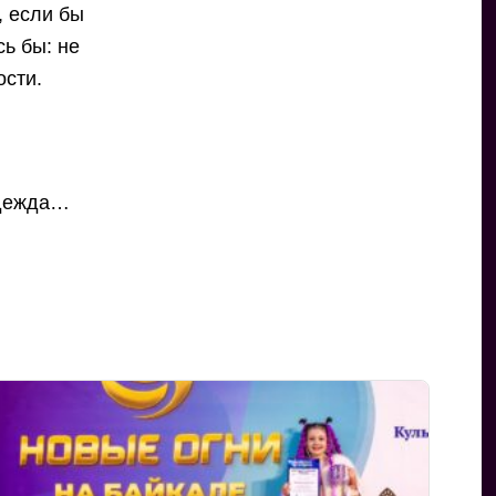
, если бы
ь бы: не
ости.
надежда…