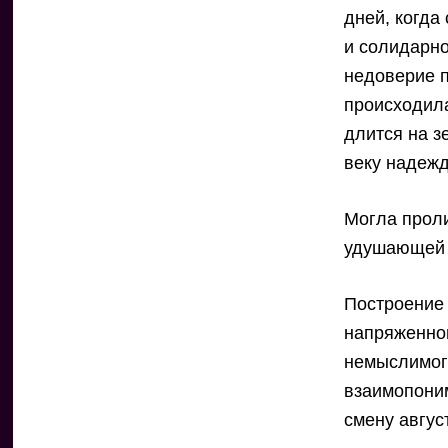
дней, когда
и солидарно
недоверие п
происходила
длится на з
веку надежд
Могла проли
удушающей 
Построение 
напряженног
немыслимого
взаимопоним
смену авгус