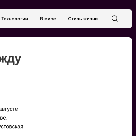
Технологии
В мире
Стиль жизни
ежду
августе
ве,
устовская