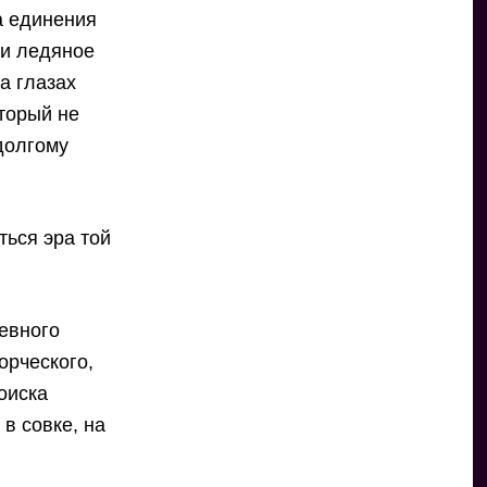
а единения
 и ледяное
а глазах
торый не
едолгому
ться эра той
евного
орческого,
оиска
в совке, на