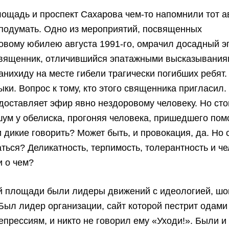
ощадь и проспект Сахарова чем-то напомнили тот ав
 подумать. Одно из мероприятий, посвященных
овому юбилею августа 1991-го, омрачил досадный э
вященник, отличившийся эпатажными высказывания
анихиду на месте гибели трагически погибших ребят.
ыки. Вопрос к тому, кто этого священника пригласил.
едоставляет эфир явно нездоровому человеку. Но ст
ум у обелиска, прогоняя человека, пришедшего пом
и дикие говорить? Может быть, и провокация, да. Но 
ться? Деликатность, терпимость, толерантность и ч
и о чем?
й площади были лидеры движений с идеологией, ш
Был лидер организации, сайт которой пестрит одами
епрессиям, и никто не говорил ему «Уходи!». Были 