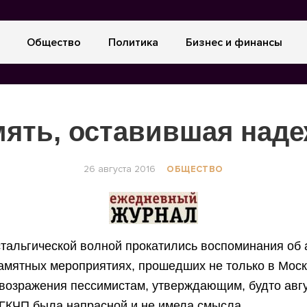
Общество
Политика
Бизнес и финансы
ять, оставившая над
26 августа 2016
ОБЩЕСТВО
тальгической волной прокатились воспоминания об 
памятных мероприятиях, прошедших не только в Моск
возражения пессимистам, утверждающим, будто авг
ГКЧП была напрасной и не имела смысла.