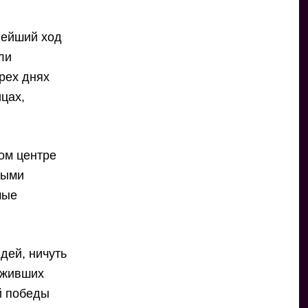
нейший ход
ли
рех днях
ицах,
ом центре
ными
мые
дей, ничуть
еживших
й победы