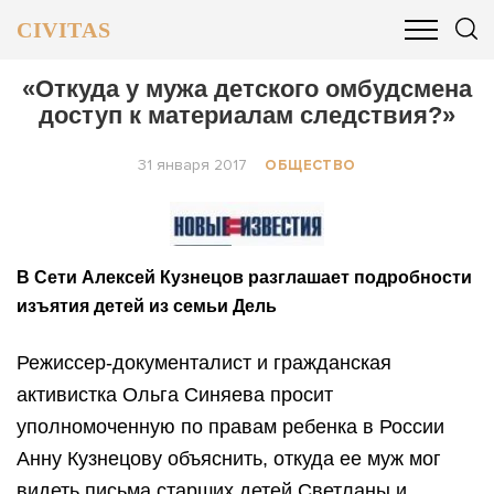
CIVITAS
ОБЩЕСТВО
ПОЛИТИКА
БИЗНЕС И ФИНАНСЫ
«Откуда у мужа детского омбудсмена
доступ к материалам следствия?»
31 января 2017
ОБЩЕСТВО
В Сети Алексей Кузнецов разглашает подробности
изъятия детей из семьи Дель
Режиссер-документалист и гражданская
активистка Ольга Синяева просит
уполномоченную по правам ребенка в России
Анну Кузнецову объяснить, откуда ее муж мог
видеть письма старших детей Светланы и