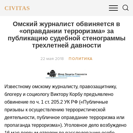
CIVITAS
ОБЩЕСТВО
ПОЛИТИКА
БИЗНЕС И ФИНАНСЫ
Омский журналист обвиняется в
«оправдании терроризма» за
публикацию судебной стенограммы
трехлетней давности
22 мая 2018
ПОЛИТИКА
Известному омскому журналисту, правозащитнику,
блогеру и социологу Виктору Корбу предъявлено
обвинение по ч. 1 ст. 205.2 УК РФ («Публичные
призывы к осуществлению террористической
деятельности, публичное оправдание терроризма или
пропаганда терроризма»). Уголовное дело возбуждено
16 мая первым отделом по расследованию особо