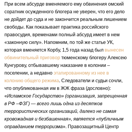
При всем абсурде вменяемого ему обвинения омский
соратник осужденного блогера не уверен, что его дело
не дойдет до суда и не закончится реальным лишением
свободы. Как показывает практика российского
правосудия, временами полный абсурд имеет в нем
«законную силу». Напомним, по той же статье УК,
которая вменяется Корбу, 1,5 года назад был
вынесен
обвинительный приговор
тюменскому блогеру Алексею
Кунгурову, отбывавшему наказание в колонии –
поселении, а недавно
этапированному из нее в
колонию общего режима
. Следователи и судьи сочли,
что опубликованная им в ЖЖ фраза (дословно):
«
Исламское Государство» (организация, запрещенная
в РФ –ФЗГ) — всего лишь одна из десятков
террористических организаций, далеко не самая
кровожадная и безбашенная», является «публичным
оправданием терроризма
». Правозащитный Центр