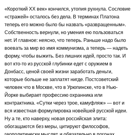
«Короткий XX век» кончился, утопия рухнула. Сословие
«стражей» осталось без дела. В терминах Платона
теперь его можно было бы назвать «развращенным».
Собственность вернули, но умения ею пользоваться
нет. И главное: неясно, что теперь. Раньше надо было
воевать за мир во имя коммунизма, а теперь — надеть
форму, чтобы выжить. Без лишних идей, просто так. И
вот кто-то из русской глубинки едет с оружием в
Донбасс, ценой своей жизни заработать деньги,
которые больше не заплатят нигде. Постсоветский
человек что в Москве, что в Урюпинске, что в Нью-
Йорке выбирает профессию охранника или
контрактника. «Сутки через трое, камуфляж» — вот и
вся известная формулировка новейшей русской идеи.
Ну а те, кто наверху, новая российская элита:
обогащаются без меры, цитируют философов,
геополитически мыслят, и обязательно в погонах.