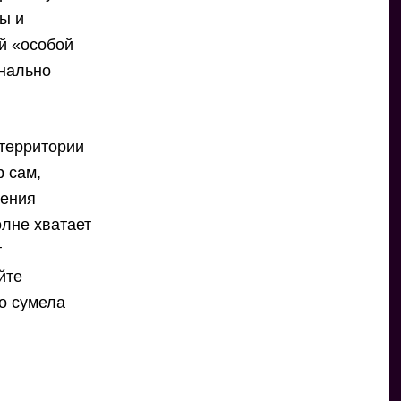
ы и
й «особой
онально
 территории
р сам,
жения
лне хватает
т
йте
о сумела