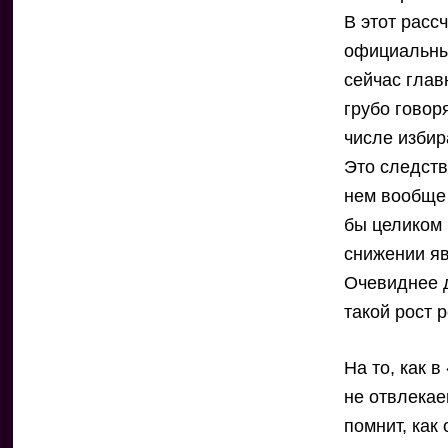
В этот расс
официальный
сейчас глав
грубо говор
числе избир
Это следств
нем вообще 
бы целиком
снижении яв
Очевиднее д
такой рост 
На то, как 
не отвлекае
помнит, как