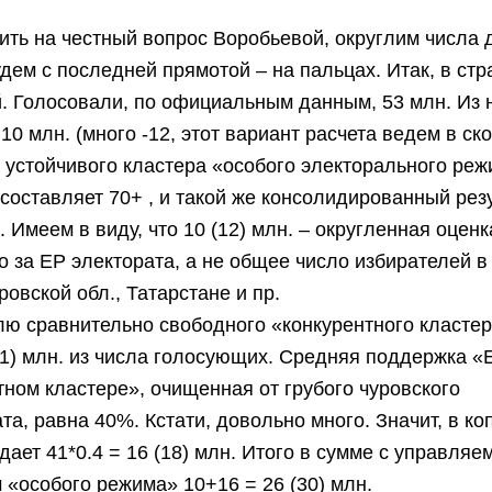
ить на честный вопрос Воробьевой, округлим числа 
удем с последней прямотой – на пальцах. Итак, в стр
. Голосовали, по официальным данным, 53 млн. Из 
10 млн. (много -12, этот вариант расчета ведем в ск
 устойчивого кластера «особого электорального реж
 составляет 70+ , и такой же консолидированный рез
. Имеем в виду, что 10 (12) млн. – округленная оценк
 за ЕР электората, а не общее число избирателей в
ровской обл., Татарстане и пр.
лю сравнительно свободного «конкурентного кластер
41) млн. из числа голосующих. Средняя поддержка 
тном кластере», очищенная от грубого чуровского
а, равна 40%. Кстати, довольно много. Значит, в ко
дает 41*0.4 = 16 (18) млн. Итого в сумме с управля
 «особого режима» 10+16 = 26 (30) млн.