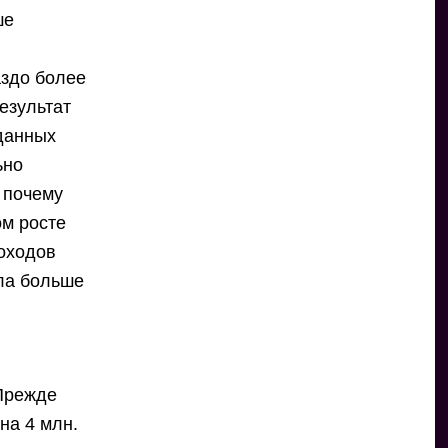
ше
аздо более
езультат
тданных
ьно
 почему
ом росте
доходов
ала больше
 Прежде
на 4 млн.