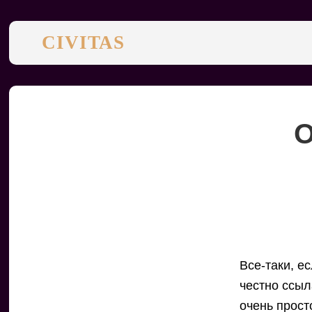
CIVITAS
О
Все-таки, е
честно ссыл
очень прост