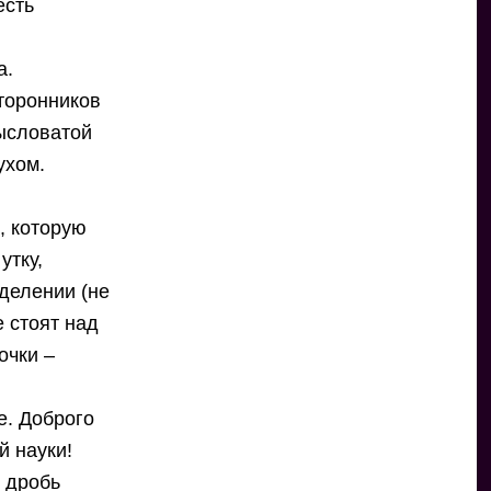
есть
а.
торонников
мысловатой
ухом.
, которую
утку,
 делении (не
е стоят над
очки –
е. Доброго
й науки!
о дробь