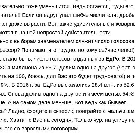
язательно тоже уменьшится. Ведь остается, туды его 
натель!! Если он вдруг упал шибче числителя, дробь
жет даже вырасти. Вот какие удивительные и ковар
ются в нашей непростой действительности.
ьно к выборам знаменателем служит число голосова
фессор? Понимаю, что трудно, но кому сейчас легко!)
, стало быть, число голосов, отданных за ЕдРо. В 20
32.4 миллиона из 65.7. Делим одно на другое (черт,
ть на 100, боюсь, для Вас это будет трудновато!) и 
49%. В 2016 г. за ЕдРо высказались 28.4 млн. из 52.6
х. Снова делим одно на другое и имеем целых 54%!
е. А на самом деле меньше. Вот ведь как бывает…
ь? Ладно, сходите в скверик, поиграйте с мальчикам
ию. Хватит с Вас на сегодня. Только чур, на улицу не
много со взрослыми поговорим.