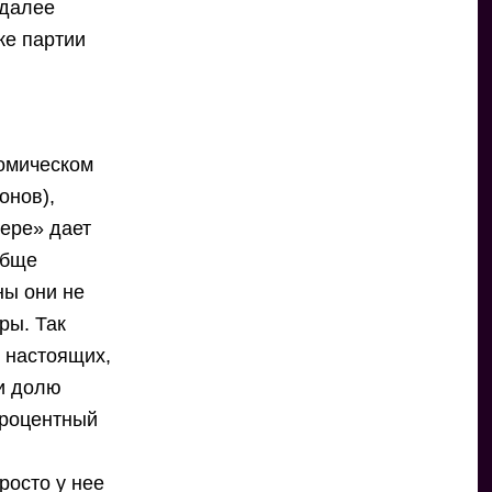
 далее
ке партии
номическом
онов),
тере» дает
обще
ны они не
ры. Так
д настоящих,
ли долю
процентный
росто у нее