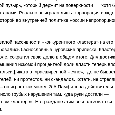
ой пузырь, который держит на поверхности — хотя б
штанами. Реально выиграла лишь корпорация вожде
которой во внутренней политике России непропорци
алой пассивности «конкурентного кластера» на его
бовались баснословные чуровские приписки. Класте
оле, сократил свою долю в общем итоге. Для дости
ышения искомой процентной доли власти теперь впо
альсификата в «расширенной Чечне», где не бывае
елей, ни протестов, ни скандалов. Кстати, не стреля
— он играет как может. Э.А.Памфилова действительн
исло грубых нарушений там, куда руки достали —
тном кластере». Но граждане этим воспользоваться
и.