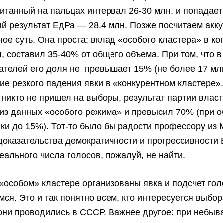
читанный на пальцах интервал 26-30 млн. и попадает
 результат ЕдРа — 28.4 млн. Позже посчитаем акку
ное суть. Она проста: вклад «особого кластера» в к
я, составил 35-40% от общего объема. При том, что 
ателей его доля не превышает 15% (не более 17 млн.
ие резкого падения явки в «конкурентном кластере»
никто не пришел на выборы, результат партии влас
 из данных «особого режима» и превысил 70% (при 
ки до 15%). Тот-то было бы радости профессору из
оказательства демократичности и прогрессивности 
реального числа голосов, пожалуй, не найти.
в «особом» кластере организованы явка и подсчет гол
мся. Это и так понятно всем, кто интересуется выбо
 они проводились в СССР. Важнее другое: при небыв