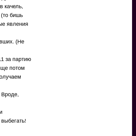
в качель,
 (то бишь
ные явления
вших. (Не
11 за партию
 еще потом
получаем
 Вроде,
и
 выбегать!