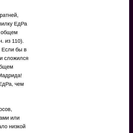
ратней,
опилку ЕдРа
в общем
 из 110).
. Если бы в
ти сложился
общем
 Мадрида!
ЕдРа, чем
осов,
рами или
ало низкой