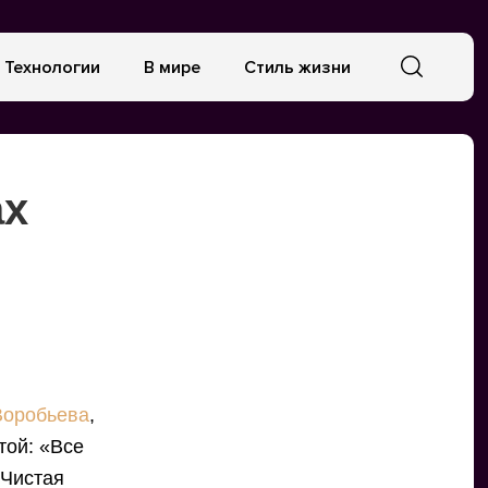
Технологии
В мире
Стиль жизни
ах
Воробьева
,
той: «Все
 Чистая