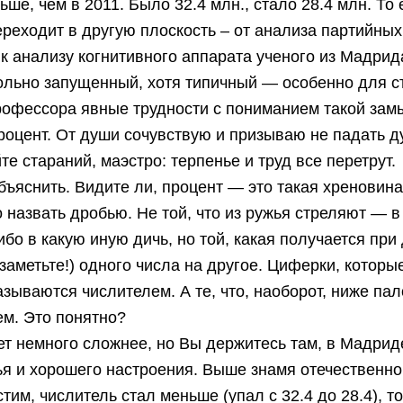
ьше, чем в 2011. Было 32.4 млн., стало 28.4 млн. То 
реходит в другую плоскость – от анализа партийных
к анализу когнитивного аппарата ученого из Мадрид
ольно запущенный, хотя типичный — особенно для с
рофессора явные трудности с пониманием такой за
процент. От души сочувствую и призываю не падать д
те стараний, маэстро: терпенье и труд все перетрут.
ъяснить. Видите ли, процент — это такая хреновина
 назвать дробью. Не той, что из ружья стреляют — в 
ибо в какую иную дичь, но той, какая получается при
заметьте!) одного числа на другое. Циферки, которы
азываются числителем. А те, что, наоборот, ниже пал
м. Это понятно?
т немного сложнее, но Вы держитесь там, в Мадрид
я и хорошего настроения. Выше знамя отечественно
тим, числитель стал меньше (упал с 32.4 до 28.4), т