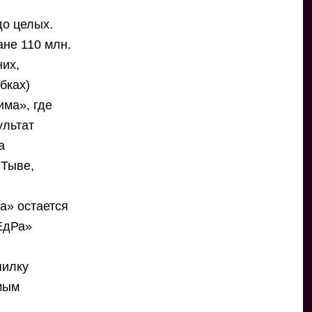
до целых.
ане 110 млн.
них,
обках)
има», где
ультат
а
 Тыве,
а» остается
«ЕдРа»
пилку
емым