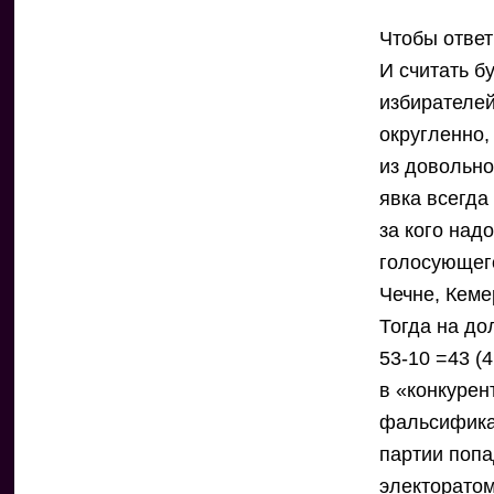
Чтобы ответ
И считать б
избирателей
округленно, 
из довольно
явка всегда
за кого надо
голосующего
Чечне, Кеме
Тогда на до
53-10 =43 (
в «конкурен
фальсификат
партии попа
электоратом