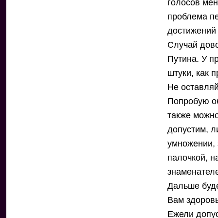
голосов мен
проблема пе
достижений 
Случай дов
Путина. У п
штуки, как 
Не оставляй
Попробую об
также можно
допустим, л
умножении, 
палочкой, н
знаменателе
Дальше буде
Вам здоровь
Ежели допус