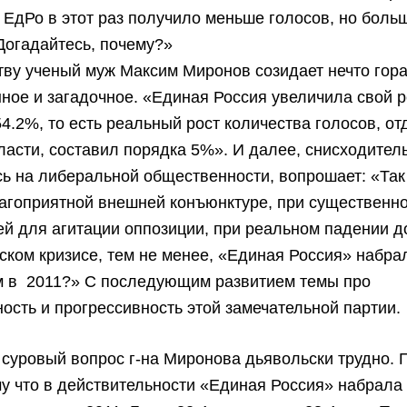
 ЕдРо в этот раз получило меньше голосов, но боль
Догадайтесь, почему?»
тву ученый муж Максим Миронов созидает нечто гор
ное и загадочное. «Единая Россия увеличила свой р
54.2%, то есть реальный рост количества голосов, о
ласти, составил порядка 5%». И далее, снисходител
ь на либеральной общественности, вопрошает: «Так
агоприятной внешней конъюнктуре, при существенн
й для агитации оппозиции, при реальном падении 
ском кризисе, тем не менее, «Единая Россия» набр
ем в 2011?» С последующим развитием темы про
ость и прогрессивность этой замечательной партии.
 суровый вопрос г-на Миронова дьявольски трудно.
му что в действительности «Единая Россия» набрала 