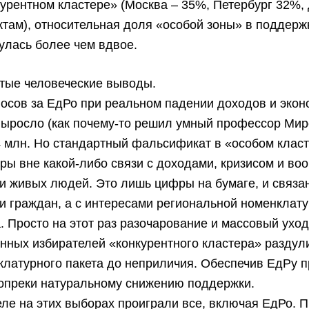
курентном кластере» (Москва – 35%, Петербург 32%,
ктам), относительная доля «особой зоны» в поддерж
улась более чем вдвое.
стые человеческие выводы.
осов за ЕдРо при реальном падении доходов и эко
выросло (как почему-то решил умный профессор Мир
4 млн. Но стандартный фальсификат в «особом клас
ы вне какой-либо связи с доходами, кризисом и во
и живых людей. Это лишь цифры на бумаге, и связа
и граждан, а с интересами региональной номенклату
. Просто на этот раз разочарование и массовый ухо
нных избирателей «конкурентного кластера» разду
клатурного пакета до неприличия. Обеспечив ЕдРу 
вопреки натуральному снижению поддержки.
ле на этих выборах проиграли все, включая ЕдРо. П