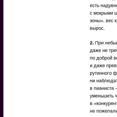
есть надувн
с мокрыми 
зоны», вес 
вырос.
2.
При небыв
даже не тре
по доброй в
и даже прев
рутинного ф
ни наблюдат
в пианиста 
уменьшить ч
в «конкурен
не пожелал