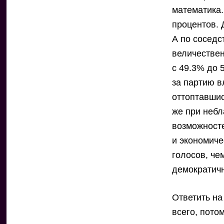
математика.
процентов. 
А по соседс
величествен
с 49.3% до 
за партию в
оттоптавшис
же при небл
возможносте
и экономиче
голосов, ч
демократичн
Ответить на
всего, пото