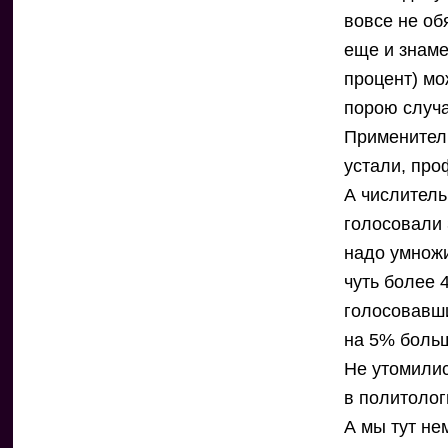
вовсе не об
еще и знаме
процент) мо
порою случа
Применител
устали, про
А числитель
голосовали 
надо умножи
чуть более 
голосовавши
на 5% больш
Не утомилис
в политолог
А мы тут не