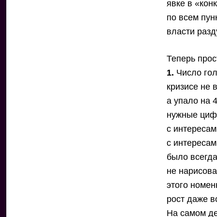
явке в «кон
по всем пун
власти разд
Теперь про
1.
Число гол
кризисе не 
а упало на 
нужные цифр
с интересам
с интересам
было всегда
не нарисова
этого номен
рост даже 
На самом де