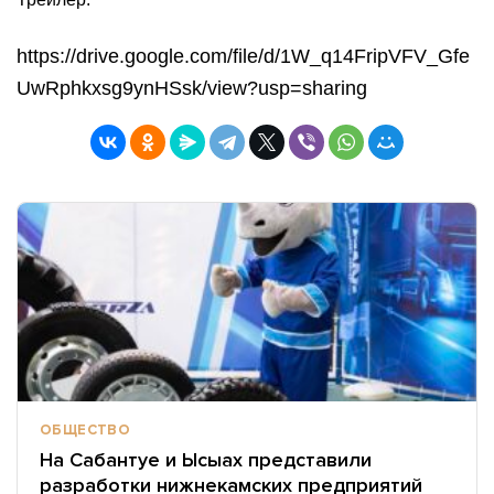
https://drive.google.com/file/d/1W_q14FripVFV_Gfe
UwRphkxsg9ynHSsk/view?usp=sharing
ОБЩЕСТВО
На Сабантуе и Ысыах представили
разработки нижнекамских предприятий