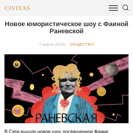
CIVITAS
ОБЩЕСТВО
ПОЛИТИКА
БИЗНЕС И ФИНАНСЫ
Новое юмористическое шоу с Фаиной
Раневской
7 марта 2024
ОБЩЕСТВО
В Сети вышло новое шоу, посвященное Фаине