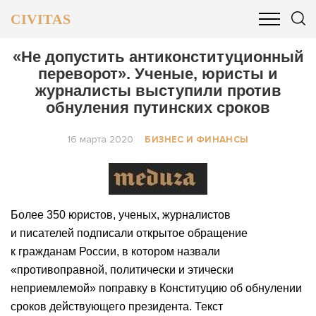
CIVITAS
ОБЩЕСТВО
ПОЛИТИКА
БИЗНЕС И ФИНАНСЫ
«Не допустить антиконституционный
переворот». Ученые, юристы и
журналисты выступили против
обнуления путинских сроков
16 марта 2020
БИЗНЕС И ФИНАНСЫ
Более 350 юристов, ученых, журналистов
и писателей подписали открытое обращение
к гражданам России, в котором назвали
«противоправной, политически и этически
неприемлемой» поправку в Конституцию об обнулении
сроков действующего президента. Текст